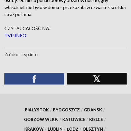
osoby. Do nieco ponad połowy pożarów doszło, gdy
właścicieli nie było w domu – przekazała w czwartek seulska
straż pożarna.
CZYTAJ CAŁOŚĆ NA:
TVP INFO
Źródło:
tvp.info
BIAŁYSTOK
/
BYDGOSZCZ
/
GDAŃSK
/
GORZÓW WLKP.
/
KATOWICE
/
KIELCE
/
KRAKÓW
/
LUBLIN
/
ŁÓDŹ
/
OLSZTYN
/