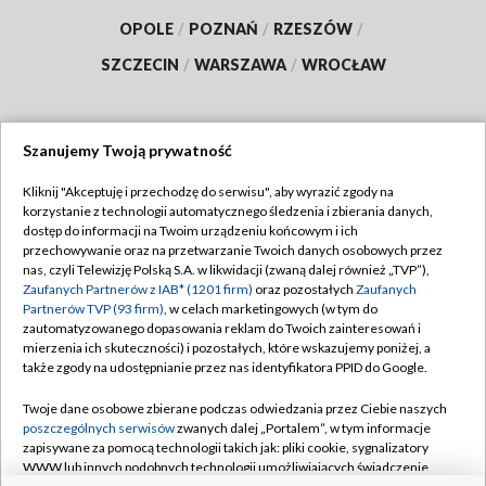
OPOLE
/
POZNAŃ
/
RZESZÓW
/
SZCZECIN
/
WARSZAWA
/
WROCŁAW
Szanujemy Twoją prywatność
Dołącz do nas:
Kliknij "Akceptuję i przechodzę do serwisu", aby wyrazić zgody na
korzystanie z technologii automatycznego śledzenia i zbierania danych,
TVP
dostęp do informacji na Twoim urządzeniu końcowym i ich
Abonament TVP
przechowywanie oraz na przetwarzanie Twoich danych osobowych przez
Regulamin TVP
nas, czyli Telewizję Polską S.A. w likwidacji (zwaną dalej również „TVP”),
Emisja w TVP
Zaufanych Partnerów z IAB* (1201 firm)
Polityka prywatności
oraz pozostałych
Zaufanych
Partnerów TVP (93 firm)
, w celach marketingowych (w tym do
Centrum informacji TVP
Moje zgody
zautomatyzowanego dopasowania reklam do Twoich zainteresowań i
mierzenia ich skuteczności) i pozostałych, które wskazujemy poniżej, a
Naziemna Telewizja Cyfrowa
Pomoc
także zgody na udostępnianie przez nas identyfikatora PPID do Google.
Sklep TVP
Biuro reklamy
Twoje dane osobowe zbierane podczas odwiedzania przez Ciebie naszych
Rada Programowa
poszczególnych serwisów
zwanych dalej „Portalem”, w tym informacje
Kontakt
zapisywane za pomocą technologii takich jak: pliki cookie, sygnalizatory
System NOS
WWW lub innych podobnych technologii umożliwiających świadczenie