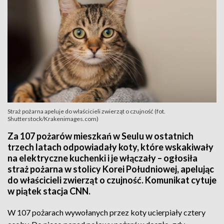
Straż pożarna apeluje do właścicieli zwierząt o czujność (fot.
Shutterstock/Krakenimages.com)
Za 107 pożarów mieszkań w Seulu w ostatnich
trzech latach odpowiadały koty, które wskakiwały
na elektryczne kuchenki i je włączały – ogłosiła
straż pożarna w stolicy Korei Południowej, apelując
do właścicieli zwierząt o czujność. Komunikat cytuje
w piątek stacja CNN.
W 107 pożarach wywołanych przez koty ucierpiały cztery