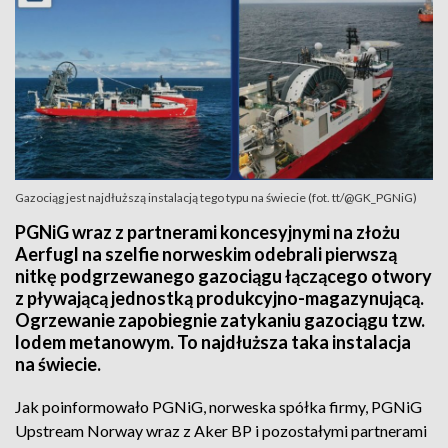
Gazociąg jest najdłuższą instalacją tego typu na świecie (fot. tt/@GK_PGNiG)
PGNiG wraz z partnerami koncesyjnymi na złożu
Aerfugl na szelfie norweskim odebrali pierwszą
nitkę podgrzewanego gazociągu łączącego otwory
z pływającą jednostką produkcyjno-magazynującą.
Ogrzewanie zapobiegnie zatykaniu gazociągu tzw.
lodem metanowym. To najdłuższa taka instalacja
na świecie.
Jak poinformowało PGNiG, norweska spółka firmy, PGNiG
Upstream Norway wraz z Aker BP i pozostałymi partnerami