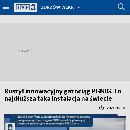
POWRÓT DO
GORZÓW WLKP.
TVP REGIONY
Ruszył innowacyjny gazociąg PGNiG. To
najdłuższa taka instalacja na świecie
2021-12-31