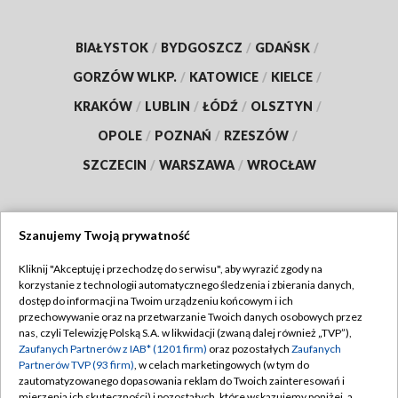
BIAŁYSTOK
/
BYDGOSZCZ
/
GDAŃSK
/
GORZÓW WLKP.
/
KATOWICE
/
KIELCE
/
KRAKÓW
/
LUBLIN
/
ŁÓDŹ
/
OLSZTYN
/
OPOLE
/
POZNAŃ
/
RZESZÓW
/
SZCZECIN
/
WARSZAWA
/
WROCŁAW
Szanujemy Twoją prywatność
Dołącz do nas:
Kliknij "Akceptuję i przechodzę do serwisu", aby wyrazić zgody na
korzystanie z technologii automatycznego śledzenia i zbierania danych,
TVP
dostęp do informacji na Twoim urządzeniu końcowym i ich
Abonament TVP
przechowywanie oraz na przetwarzanie Twoich danych osobowych przez
Regulamin TVP
nas, czyli Telewizję Polską S.A. w likwidacji (zwaną dalej również „TVP”),
Emisja w TVP
Zaufanych Partnerów z IAB* (1201 firm)
Polityka prywatności
oraz pozostałych
Zaufanych
Partnerów TVP (93 firm)
, w celach marketingowych (w tym do
Centrum informacji TVP
Moje zgody
zautomatyzowanego dopasowania reklam do Twoich zainteresowań i
mierzenia ich skuteczności) i pozostałych, które wskazujemy poniżej, a