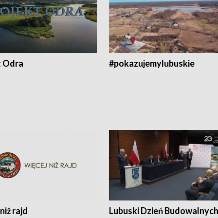
t Odra
#pokazujemylubuskie
niż rajd
Lubuski Dzień Budowalnyc