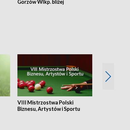
Gorzów Wlkp. bliżej
Lubuskie bliż
VIII Mistrzostwa Polski
Cztery kwar
Biznesu, Artystów i Sportu