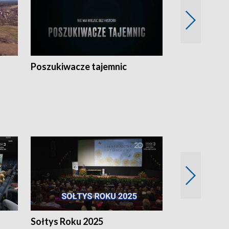
Poszukiwacze tajemnic
Kostrzyn na 
h
Sołtys Roku 2025
20 lat minęł