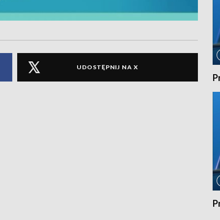
UDOSTĘPNIJ NA X
P
P