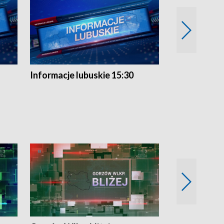
Informacje lubuskie 15:30
Przegląd ty