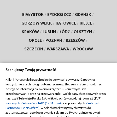
BIAŁYSTOK
/
BYDGOSZCZ
/
GDAŃSK
/
GORZÓW WLKP.
/
KATOWICE
/
KIELCE
/
KRAKÓW
/
LUBLIN
/
ŁÓDŹ
/
OLSZTYN
/
OPOLE
/
POZNAŃ
/
RZESZÓW
/
SZCZECIN
/
WARSZAWA
/
WROCŁAW
Szanujemy Twoją prywatność
Dołącz do nas:
Kliknij "Akceptuję i przechodzę do serwisu", aby wyrazić zgody na
korzystanie z technologii automatycznego śledzenia i zbierania danych,
TVP
dostęp do informacji na Twoim urządzeniu końcowym i ich
Abonament TVP
przechowywanie oraz na przetwarzanie Twoich danych osobowych przez
Regulamin TVP
nas, czyli Telewizję Polską S.A. w likwidacji (zwaną dalej również „TVP”),
Emisja w TVP
Zaufanych Partnerów z IAB* (1201 firm)
Polityka prywatności
oraz pozostałych
Zaufanych
Partnerów TVP (93 firm)
, w celach marketingowych (w tym do
Centrum informacji TVP
Moje zgody
zautomatyzowanego dopasowania reklam do Twoich zainteresowań i