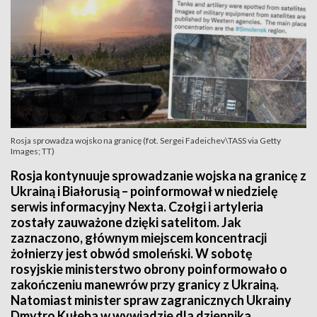
Rosja sprowadza wojsko na granicę (fot. Sergei Fadeichev\TASS via Getty
Images; TT)
Rosja kontynuuje sprowadzanie wojska na granicę z
Ukrainą i Białorusią – poinformował w niedzielę
serwis informacyjny Nexta. Czołgi i artyleria
zostały zauważone dzięki satelitom. Jak
zaznaczono, głównym miejscem koncentracji
żołnierzy jest obwód smoleński. W sobotę
rosyjskie ministerstwo obrony poinformowało o
zakończeniu manewrów przy granicy z Ukrainą.
Natomiast minister spraw zagranicznych Ukrainy
Dmytro Kułeba w wywiadzie dla dziennika