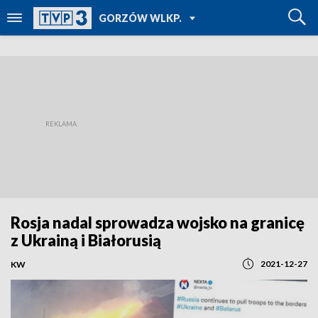
POWRÓT DO
GORZÓW WLKP.
TVP REGIONY
Rosja nadal sprowadza wojsko na granicę
z Ukrainą i Białorusią
2021-12-27
KW