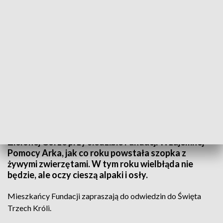
Źródło: Informacje Lubuskie, 24.12.2021
Do szopy, hej pasterze! Wołamy w jednej z kolęd. W
Zielonej Górze przy siedzibie Fundacji Wzajemnej
Pomocy Arka, jak co roku powstała szopka z
żywymi zwierzętami. W tym roku wielbłąda nie
będzie, ale oczy cieszą alpaki i osły.
Mieszkańcy Fundacji zapraszają do odwiedzin do Święta
Trzech Króli.