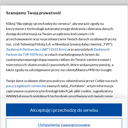
Szanujemy Twoją prywatność
Dołącz do nas:
Kliknij "Akceptuję i przechodzę do serwisu", aby wyrazić zgody na
korzystanie z technologii automatycznego śledzenia i zbierania danych,
TVP
dostęp do informacji na Twoim urządzeniu końcowym i ich
Abonament TVP
przechowywanie oraz na przetwarzanie Twoich danych osobowych przez
Regulamin TVP
nas, czyli Telewizję Polską S.A. w likwidacji (zwaną dalej również „TVP”),
Emisja w TVP
Zaufanych Partnerów z IAB* (1201 firm)
Polityka prywatności
oraz pozostałych
Zaufanych
Partnerów TVP (93 firm)
, w celach marketingowych (w tym do
Centrum informacji TVP
Moje zgody
zautomatyzowanego dopasowania reklam do Twoich zainteresowań i
mierzenia ich skuteczności) i pozostałych, które wskazujemy poniżej, a
Naziemna Telewizja Cyfrowa
Pomoc
także zgody na udostępnianie przez nas identyfikatora PPID do Google.
Sklep TVP
Biuro reklamy
Twoje dane osobowe zbierane podczas odwiedzania przez Ciebie naszych
Rada Programowa
poszczególnych serwisów
zwanych dalej „Portalem”, w tym informacje
Kontakt
zapisywane za pomocą technologii takich jak: pliki cookie, sygnalizatory
System NOS
WWW lub innych podobnych technologii umożliwiających świadczenie
dopasowanych i bezpiecznych usług, personalizację treści oraz reklam,
Informacje o nadawcy
Kanały
udostępnianie funkcji mediów społecznościowych oraz analizowanie
Akceptuję i przechodzę do serwisu
ruchu w Internecie.
Program dla prasy
©2026 Telewizja Polska S.A. w likwidacji
Biuro Reklamy
Twoje dane osobowe zbierane podczas odwiedzania przez Ciebie
Ustawienia zaawansowane
poszczególnych serwisów
na Portalu, takie jak adresy IP, identyfikatory