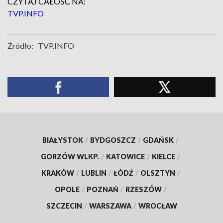
CZYTAJ CAŁOŚĆ NA:
TVP.INFO
Źródło:
TVP.INFO
BIAŁYSTOK
/
BYDGOSZCZ
/
GDAŃSK
/
GORZÓW WLKP.
/
KATOWICE
/
KIELCE
/
KRAKÓW
/
LUBLIN
/
ŁÓDŹ
/
OLSZTYN
/
OPOLE
/
POZNAŃ
/
RZESZÓW
/
SZCZECIN
/
WARSZAWA
/
WROCŁAW