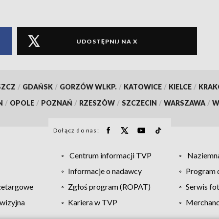
UDOSTĘPNIJ NA X
SZCZ
/
GDAŃSK
/
GORZÓW WLKP.
/
KATOWICE
/
KIELCE
/
KRA
N
/
OPOLE
/
POZNAŃ
/
RZESZÓW
/
SZCZECIN
/
WARSZAWA
/
W
Dołącz do nas:
Centrum informacji TVP
Naziemna
Informacje o nadawcy
Program d
zetargowe
Zgłoś program (ROPAT)
Serwis fo
wizyjna
Kariera w TVP
Merchandi