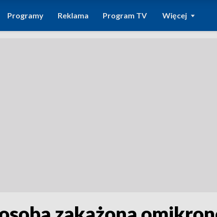
Programy
Reklama
Program TV
Więcej
 osoba zakażona omikron