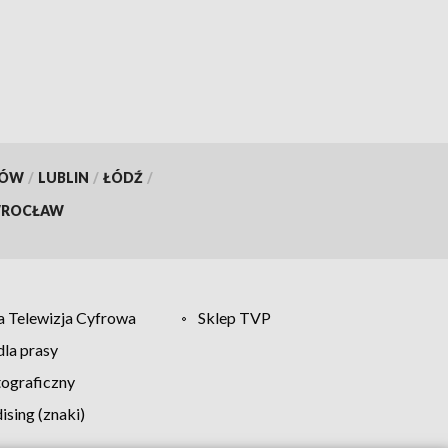
KÓW
/
LUBLIN
/
ŁÓDŹ
/
ROCŁAW
 Telewizja Cyfrowa
Sklep TVP
la prasy
tograficzny
sing (znaki)