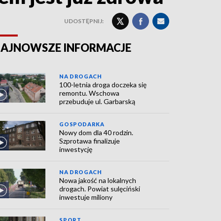
UDOSTĘPNIJ:
AJNOWSZE INFORMACJE
NA DROGACH
100-letnia droga doczeka się
remontu. Wschowa
przebuduje ul. Garbarską
GOSPODARKA
Nowy dom dla 40 rodzin.
Szprotawa finalizuje
inwestycję
NA DROGACH
Nowa jakość na lokalnych
drogach. Powiat sulęciński
inwestuje miliony
SPORT