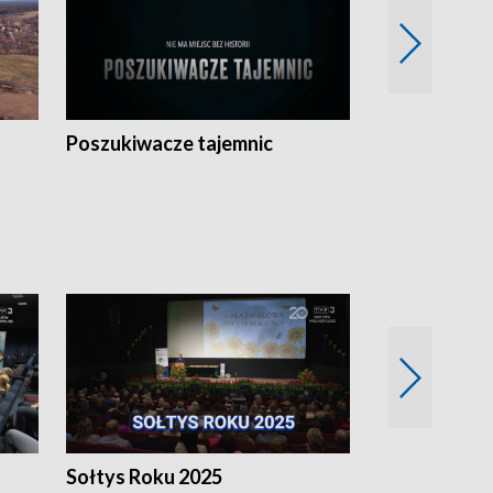
Poszukiwacze tajemnic
Kostrzyn na 
h
Sołtys Roku 2025
20 lat minęł