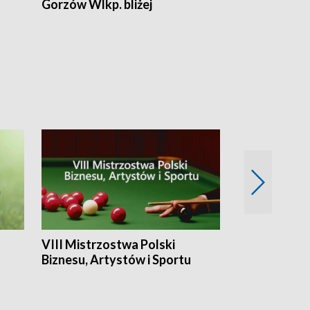
Gorzów Wlkp. bliżej
Lubuskie bliż
VIII Mistrzostwa Polski
Cztery kwar
Biznesu, Artystów i Sportu