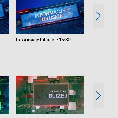
Informacje lubuskie 15:30
Przegląd ty