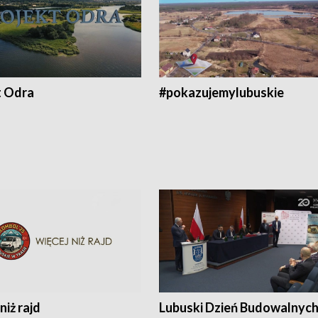
t Odra
#pokazujemylubuskie
niż rajd
Lubuski Dzień Budowalnyc