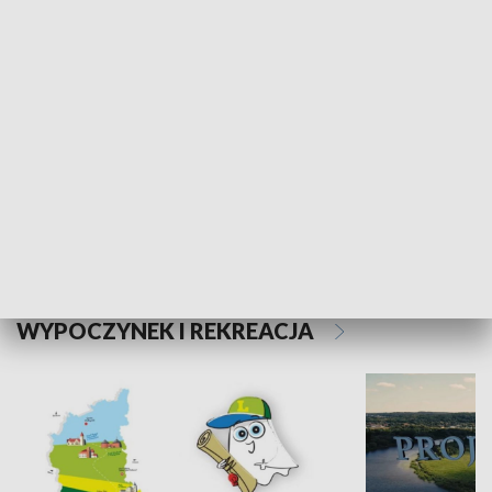
Kalejdoskop
Sołtys na med
WYPOCZYNEK I REKREACJA