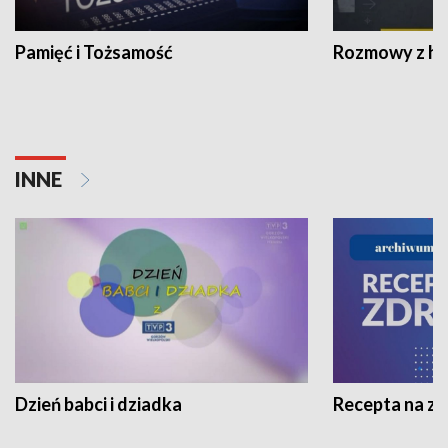
Pamięć i Tożsamość
Rozmowy z his
INNE
Dzień babci i dziadka
Recepta na z