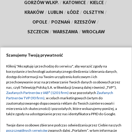
GORZÓW WLKP.
/
KATOWICE
/
KIELCE
/
KRAKÓW
/
LUBLIN
/
ŁÓDŹ
/
OLSZTYN
/
OPOLE
/
POZNAŃ
/
RZESZÓW
/
SZCZECIN
/
WARSZAWA
/
WROCŁAW
Szanujemy Twoją prywatność
Dołącz do nas:
Kliknij "Akceptuję i przechodzę do serwisu", aby wyrazić zgody na
korzystanie z technologii automatycznego śledzenia i zbierania danych,
TVP
dostęp do informacji na Twoim urządzeniu końcowym i ich
Abonament TVP
przechowywanie oraz na przetwarzanie Twoich danych osobowych przez
Regulamin TVP
nas, czyli Telewizję Polską S.A. w likwidacji (zwaną dalej również „TVP”),
Emisja w TVP
Polityka prywatności
Zaufanych Partnerów z IAB* (1201 firm)
oraz pozostałych
Zaufanych
Partnerów TVP (93 firm)
, w celach marketingowych (w tym do
Centrum informacji TVP
Moje zgody
zautomatyzowanego dopasowania reklam do Twoich zainteresowań i
mierzenia ich skuteczności) i pozostałych, które wskazujemy poniżej, a
Naziemna Telewizja Cyfrowa
Pomoc
także zgody na udostępnianie przez nas identyfikatora PPID do Google.
Sklep TVP
Biuro reklamy
Twoje dane osobowe zbierane podczas odwiedzania przez Ciebie naszych
Rada Programowa
Kontakt
poszczególnych serwisów
zwanych dalej „Portalem”, w tym informacje