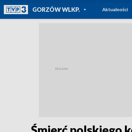
POWRÓT DO
GORZÓW WLKP.
Aktualności
TVP REGIONY
Śmierć polskiego k