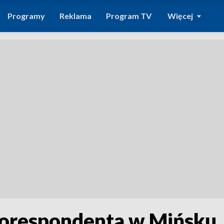
Programy
Reklama
Program TV
Więcej
orespondenta w Mińsku. 