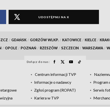
UDOSTĘPNIJ NA X
SZCZ
/
GDAŃSK
/
GORZÓW WLKP.
/
KATOWICE
/
KIELCE
/
KRA
N
/
OPOLE
/
POZNAŃ
/
RZESZÓW
/
SZCZECIN
/
WARSZAWA
/
W
Dołącz do nas:
Centrum informacji TVP
Naziemna
Informacje o nadawcy
Program d
zetargowe
Zgłoś program (ROPAT)
Serwis fo
wizyjna
Kariera w TVP
Merchandi