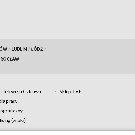
KÓW
/
LUBLIN
/
ŁÓDŹ
/
ROCŁAW
 Telewizja Cyfrowa
Sklep TVP
la prasy
tograficzny
sing (znaki)