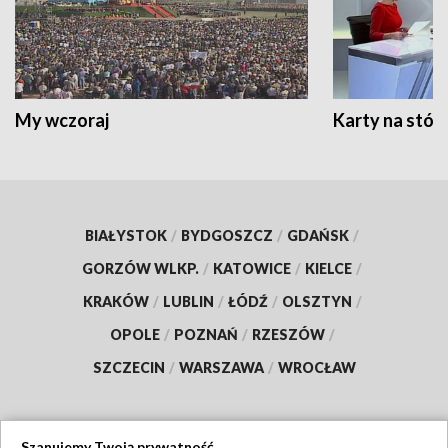
My wczoraj
Karty na stół:
BIAŁYSTOK
/
BYDGOSZCZ
/
GDAŃSK
/
GORZÓW WLKP.
/
KATOWICE
/
KIELCE
/
KRAKÓW
/
LUBLIN
/
ŁÓDŹ
/
OLSZTYN
/
OPOLE
/
POZNAŃ
/
RZESZÓW
/
SZCZECIN
/
WARSZAWA
/
WROCŁAW
Szanujemy Twoją prywatność