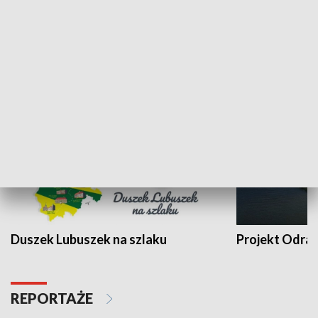
Kalejdoskop
Sołtys na med
WYPOCZYNEK I REKREACJA
Duszek Lubuszek na szlaku
Projekt Odra
REPORTAŻE