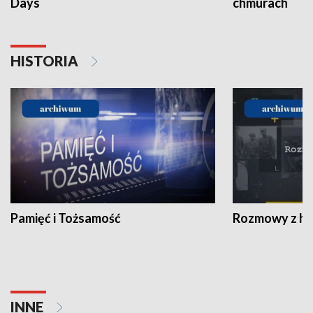
Days
chmurach
HISTORIA
Pamięć i Tożsamość
Rozmowy z his
INNE