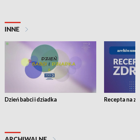
INNE
Dzień babci i dziadka
Recepta na z
ARCHIWALNE