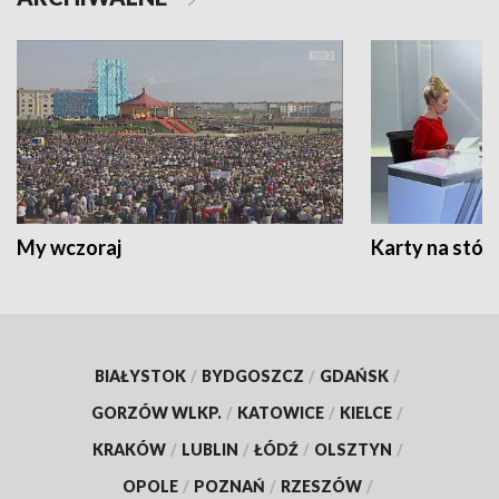
My wczoraj
Karty na stół:
BIAŁYSTOK
/
BYDGOSZCZ
/
GDAŃSK
/
GORZÓW WLKP.
/
KATOWICE
/
KIELCE
/
KRAKÓW
/
LUBLIN
/
ŁÓDŹ
/
OLSZTYN
/
OPOLE
/
POZNAŃ
/
RZESZÓW
/