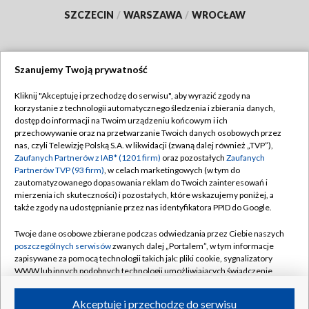
SZCZECIN
/
WARSZAWA
/
WROCŁAW
Szanujemy Twoją prywatność
Dołącz do nas:
Kliknij "Akceptuję i przechodzę do serwisu", aby wyrazić zgody na
korzystanie z technologii automatycznego śledzenia i zbierania danych,
TVP
dostęp do informacji na Twoim urządzeniu końcowym i ich
Abonament TVP
przechowywanie oraz na przetwarzanie Twoich danych osobowych przez
Regulamin TVP
nas, czyli Telewizję Polską S.A. w likwidacji (zwaną dalej również „TVP”),
Emisja w TVP
Polityka prywatności
Zaufanych Partnerów z IAB* (1201 firm)
oraz pozostałych
Zaufanych
Partnerów TVP (93 firm)
, w celach marketingowych (w tym do
Centrum informacji TVP
Moje zgody
zautomatyzowanego dopasowania reklam do Twoich zainteresowań i
mierzenia ich skuteczności) i pozostałych, które wskazujemy poniżej, a
Naziemna Telewizja Cyfrowa
Pomoc
także zgody na udostępnianie przez nas identyfikatora PPID do Google.
Sklep TVP
Biuro reklamy
Twoje dane osobowe zbierane podczas odwiedzania przez Ciebie naszych
Rada Programowa
Kontakt
poszczególnych serwisów
zwanych dalej „Portalem”, w tym informacje
zapisywane za pomocą technologii takich jak: pliki cookie, sygnalizatory
System NOS
WWW lub innych podobnych technologii umożliwiających świadczenie
dopasowanych i bezpiecznych usług, personalizację treści oraz reklam,
Informacje o nadawcy
Kanały
udostępnianie funkcji mediów społecznościowych oraz analizowanie
Akceptuję i przechodzę do serwisu
ruchu w Internecie.