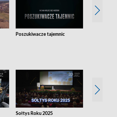
Poszukiwacze tajemnic
Kostrzyn na 
h
Sołtys Roku 2025
20 lat minęł