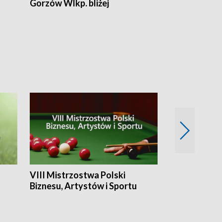
Gorzów Wlkp. bliżej
Lubuskie bliż
VIII Mistrzostwa Polski
Cztery kwar
Biznesu, Artystów i Sportu