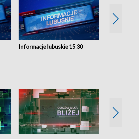
Informacje lubuskie 15:30
Przegląd ty