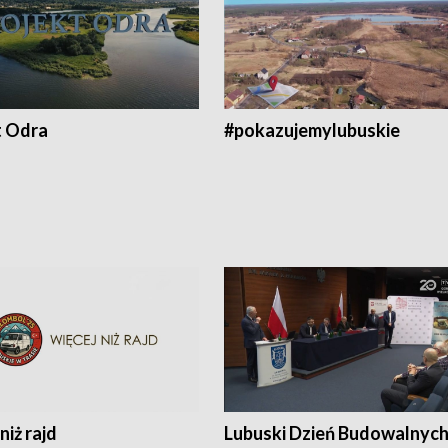
t Odra
#pokazujemylubuskie
niż rajd
Lubuski Dzień Budowalnyc