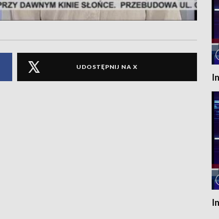
UDOSTĘPNIJ NA X
I
I