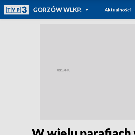
POWRÓT DO
GORZÓW WLKP.
Aktualności
TVP REGIONY
W wielu parafiach 