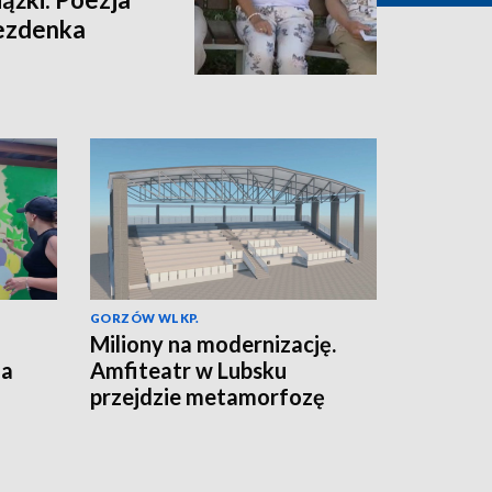
rezdenka
GORZÓW WLKP.
Miliony na modernizację.
za
Amfiteatr w Lubsku
przejdzie metamorfozę