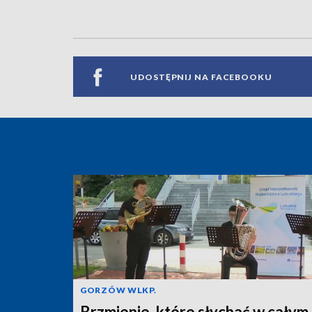
UDOSTĘPNIJ NA FACEBOOKU
GORZÓW WLKP.
Brzmienie, które słychać w całym