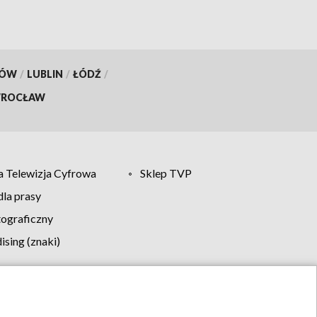
KÓW
/
LUBLIN
/
ŁÓDŹ
/
ROCŁAW
 Telewizja Cyfrowa
Sklep TVP
la prasy
tograficzny
sing (znaki)
klamy
Kontakt