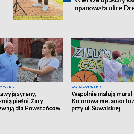
opanowała ulice D
 WLKP.
GORZÓW WLKP.
awyją syreny,
Wspólnie malują mural.
zmią pieśni. Żary
Kolorowa metamorfo
ewają dla Powstańców
przy ul. Suwalskiej