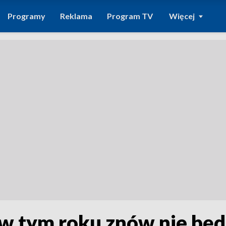
Programy
Reklama
Program TV
Więcej
w tym roku znów nie będ