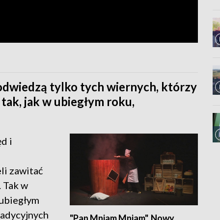
odwiedzą tylko tych wiernych, którzy
 tak, jak w ubiegłym roku,
d i
eli zawitać
. Tak w
 ubiegłym
radycyjnych
"Pan Mniam Mniam". Nowy