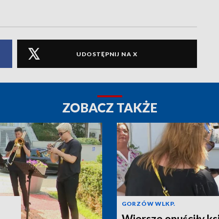
UDOSTĘPNIJ NA X
ZOBACZ TAKŻE
GORZÓW WLKP.
Wiersze opuściły ksi