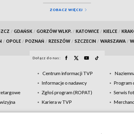
ZOBACZ WIĘCEJ
SZCZ
/
GDAŃSK
/
GORZÓW WLKP.
/
KATOWICE
/
KIELCE
/
KRA
N
/
OPOLE
/
POZNAŃ
/
RZESZÓW
/
SZCZECIN
/
WARSZAWA
/
W
Dołącz do nas:
Centrum informacji TVP
Naziemna
Informacje o nadawcy
Program d
zetargowe
Zgłoś program (ROPAT)
Serwis fo
wizyjna
Kariera w TVP
Merchandi
Polityka prywatności
Moje zgody
Pomoc
Biuro re