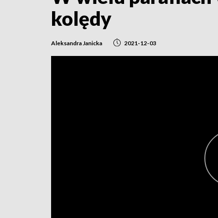
kolędy
Aleksandra Janicka
2021-12-03