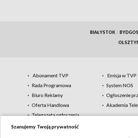
BIAŁYSTOK
/
BYDGO
OLSZTY
Abonament TVP
Emisja w TVP
Rada Programowa
System NOS
Biuro Reklamy
Ogłoszenie pr
Oferta Handlowa
Akademia Tele
Telegazeta ogłoszenia
Szanujemy Twoją prywatność
Regulamin TVP