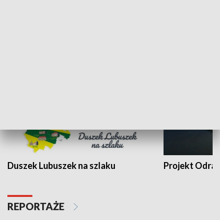
Kalejdoskop
Sołtys na med
WYPOCZYNEK I REKREACJA
Duszek Lubuszek na szlaku
Projekt Odra
REPORTAŻE