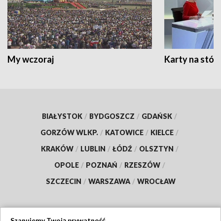
My wczoraj
Karty na stół:
BIAŁYSTOK
/
BYDGOSZCZ
/
GDAŃSK
/
GORZÓW WLKP.
/
KATOWICE
/
KIELCE
/
KRAKÓW
/
LUBLIN
/
ŁÓDŹ
/
OLSZTYN
/
OPOLE
/
POZNAŃ
/
RZESZÓW
/
SZCZECIN
/
WARSZAWA
/
WROCŁAW
Szanujemy Twoją prywatność