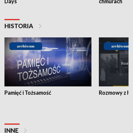
Days
chmurach
HISTORIA
Pamięć i Tożsamość
Rozmowy z his
INNE