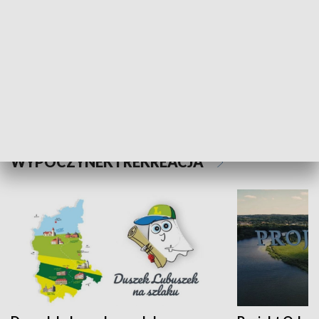
Kalejdoskop
Sołtys na med
WYPOCZYNEK I REKREACJA