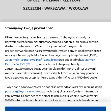
OPOLE
/
POZNAŃ
/
RZESZÓW
/
SZCZECIN
/
WARSZAWA
/
WROCŁAW
Szanujemy Twoją prywatność
Dołącz do nas:
Kliknij "Akceptuję i przechodzę do serwisu", aby wyrazić zgody na
korzystanie z technologii automatycznego śledzenia i zbierania danych,
TVP
dostęp do informacji na Twoim urządzeniu końcowym i ich
Abonament TVP
przechowywanie oraz na przetwarzanie Twoich danych osobowych przez
Regulamin TVP
nas, czyli Telewizję Polską S.A. w likwidacji (zwaną dalej również „TVP”),
Emisja w TVP
Polityka prywatności
Zaufanych Partnerów z IAB* (1201 firm)
oraz pozostałych
Zaufanych
Partnerów TVP (93 firm)
, w celach marketingowych (w tym do
Centrum informacji TVP
Moje zgody
zautomatyzowanego dopasowania reklam do Twoich zainteresowań i
mierzenia ich skuteczności) i pozostałych, które wskazujemy poniżej, a
Naziemna Telewizja Cyfrowa
Pomoc
także zgody na udostępnianie przez nas identyfikatora PPID do Google.
Sklep TVP
Biuro reklamy
Twoje dane osobowe zbierane podczas odwiedzania przez Ciebie naszych
Rada Programowa
Kontakt
poszczególnych serwisów
zwanych dalej „Portalem”, w tym informacje
zapisywane za pomocą technologii takich jak: pliki cookie, sygnalizatory
System NOS
WWW lub innych podobnych technologii umożliwiających świadczenie
dopasowanych i bezpiecznych usług, personalizację treści oraz reklam,
Informacje o nadawcy
Kanały
udostępnianie funkcji mediów społecznościowych oraz analizowanie