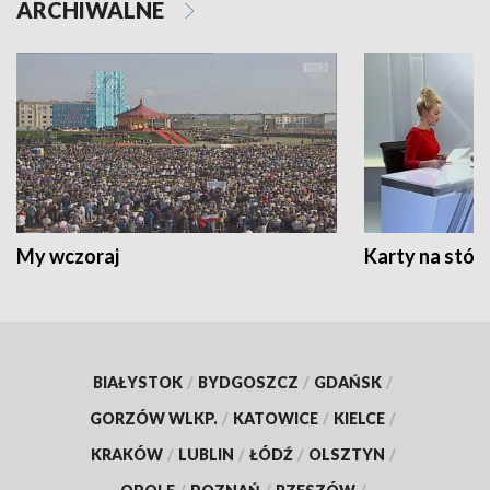
ARCHIWALNE
My wczoraj
Karty na stół:
BIAŁYSTOK
/
BYDGOSZCZ
/
GDAŃSK
/
GORZÓW WLKP.
/
KATOWICE
/
KIELCE
/
KRAKÓW
/
LUBLIN
/
ŁÓDŹ
/
OLSZTYN
/