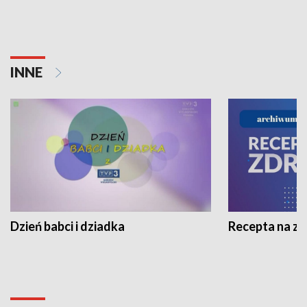
INNE
Dzień babci i dziadka
Recepta na z