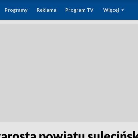
Programy
Reklama
Program TV
Więcej
tarosta powiatu sulęcińs