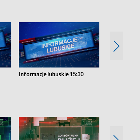
Informacje lubuskie 15:30
Przegląd ty