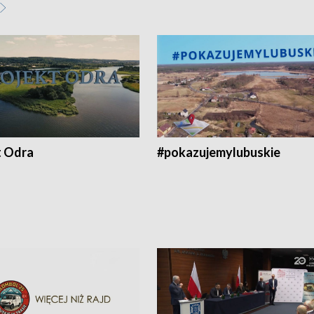
t Odra
#pokazujemylubuskie