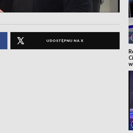
UDOSTĘPNIJ NA X
R
C
w