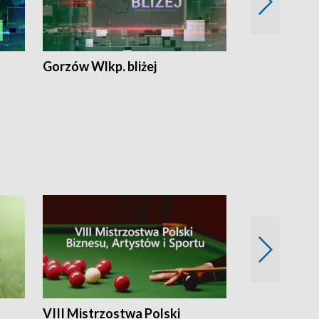
Gorzów Wlkp. bliżej
Lubuskie bliż
VIII Mistrzostwa Polski
Cztery kwar