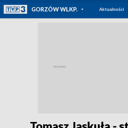
POWRÓT DO
GORZÓW WLKP.
Aktualności
TVP REGIONY
Tomasz Jaskuła - s