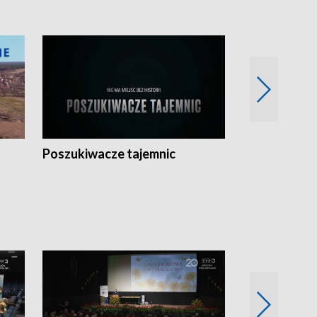
Poszukiwacze tajemnic
Kostrzyn na 