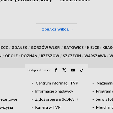
ZOBACZ WIĘCEJ
SZCZ
/
GDAŃSK
/
GORZÓW WLKP.
/
KATOWICE
/
KIELCE
/
KRA
N
/
OPOLE
/
POZNAŃ
/
RZESZÓW
/
SZCZECIN
/
WARSZAWA
/
W
Dołącz do nas:
Centrum informacji TVP
Naziemna
Informacje o nadawcy
Program d
zetargowe
Zgłoś program (ROPAT)
Serwis fo
wizyjna
Kariera w TVP
Merchandi