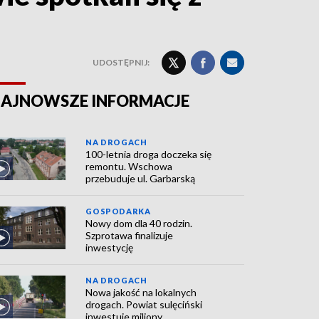
UDOSTĘPNIJ:
AJNOWSZE INFORMACJE
NA DROGACH
100-letnia droga doczeka się
remontu. Wschowa
przebuduje ul. Garbarską
GOSPODARKA
Nowy dom dla 40 rodzin.
Szprotawa finalizuje
inwestycję
NA DROGACH
Nowa jakość na lokalnych
drogach. Powiat sulęciński
inwestuje miliony