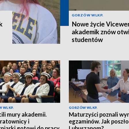
GORZÓW WLKP.
k
Nowe życie Vicewer
u
akademik znów otwi
studentów
 WLKP.
GORZÓW WLKP.
ili mury akademii.
Maturzyści poznali wyn
ratownicy i
egzaminów. Jak poszło
gniarki gotowi do pracy
Lubuszanom?