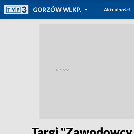
POWRÓT DO
GORZÓW WLKP.
Aktualności
TVP REGIONY
Targi "Zawodowcy n