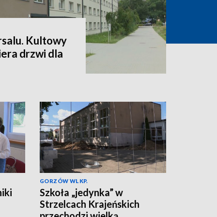
salu. Kultowy
era drzwi dla
GORZÓW WLKP.
iki
Szkoła „jedynka” w
Strzelcach Krajeńskich
przechodzi wielką