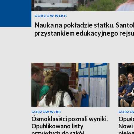
GORZÓW WLKP.
Nauka na pokładzie statku. Santo
przystankiem edukacyjnego rejs
GORZÓW WLKP.
GORZÓW
Ósmoklasiści poznali wyniki.
Opuśc
Opublikowano listy
Nowi 
przyjętych do szkół
pielę