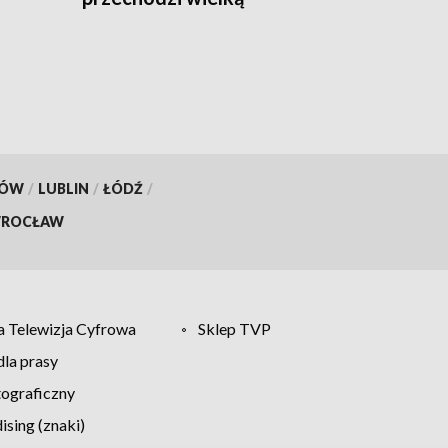
metamorfozę
KÓW
/
LUBLIN
/
ŁÓDŹ
/
ROCŁAW
 Telewizja Cyfrowa
Sklep TVP
la prasy
tograficzny
sing (znaki)