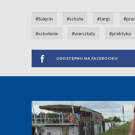
#Sulęcin
#szkoła
#targi
#pra
#szkolenie
#warsztaty
#praktyka
UDOSTĘPNIJ NA FACEBOOKU