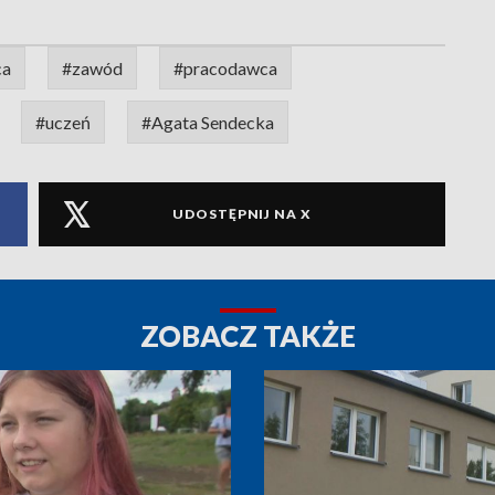
ca
#zawód
#pracodawca
#uczeń
#Agata Sendecka
UDOSTĘPNIJ NA X
ZOBACZ TAKŻE