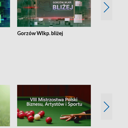
Gorzów Wlkp. bliżej
Lubuskie bliż