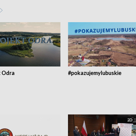
t Odra
#pokazujemylubuskie