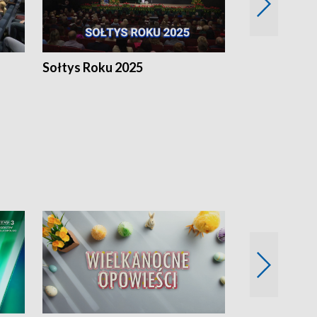
h
Sołtys Roku 2025
20 lat minęł
Wlkp.