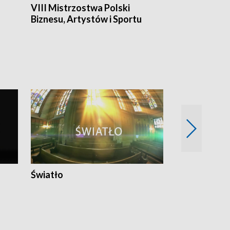
VIII Mistrzostwa Polski
Cztery kwar
Biznesu, Artystów i Sportu
Światło
Nowy adres