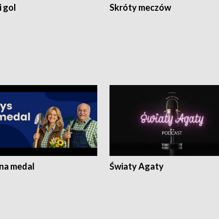
 gol
Skróty meczów
 na medal
Światy Agaty