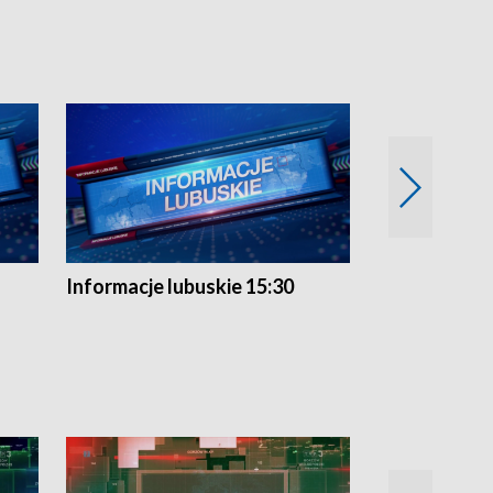
Informacje lubuskie 15:30
Przegląd ty