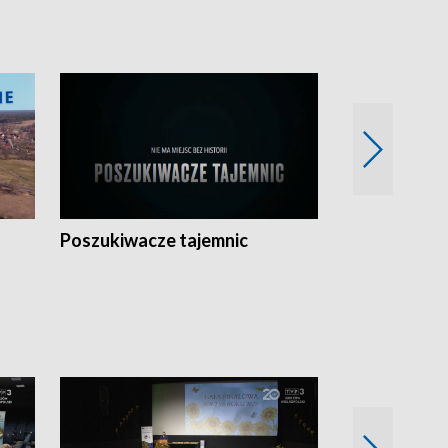
Poszukiwacze tajemnic
Kostrzyn na 