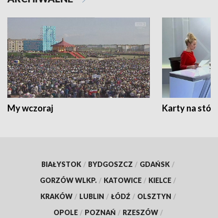
My wczoraj
Karty na stół:
BIAŁYSTOK
/
BYDGOSZCZ
/
GDAŃSK
/
GORZÓW WLKP.
/
KATOWICE
/
KIELCE
/
KRAKÓW
/
LUBLIN
/
ŁÓDŹ
/
OLSZTYN
/
OPOLE
/
POZNAŃ
/
RZESZÓW
/