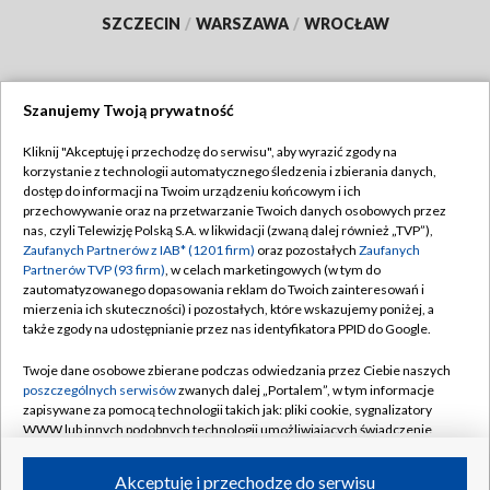
SZCZECIN
/
WARSZAWA
/
WROCŁAW
Szanujemy Twoją prywatność
Dołącz do nas:
Kliknij "Akceptuję i przechodzę do serwisu", aby wyrazić zgody na
korzystanie z technologii automatycznego śledzenia i zbierania danych,
TVP
dostęp do informacji na Twoim urządzeniu końcowym i ich
Abonament TVP
przechowywanie oraz na przetwarzanie Twoich danych osobowych przez
Regulamin TVP
nas, czyli Telewizję Polską S.A. w likwidacji (zwaną dalej również „TVP”),
Emisja w TVP
Polityka prywatności
Zaufanych Partnerów z IAB* (1201 firm)
oraz pozostałych
Zaufanych
Partnerów TVP (93 firm)
, w celach marketingowych (w tym do
Centrum informacji TVP
Moje zgody
zautomatyzowanego dopasowania reklam do Twoich zainteresowań i
mierzenia ich skuteczności) i pozostałych, które wskazujemy poniżej, a
Naziemna Telewizja Cyfrowa
Pomoc
także zgody na udostępnianie przez nas identyfikatora PPID do Google.
Sklep TVP
Biuro reklamy
Twoje dane osobowe zbierane podczas odwiedzania przez Ciebie naszych
Rada Programowa
Kontakt
poszczególnych serwisów
zwanych dalej „Portalem”, w tym informacje
zapisywane za pomocą technologii takich jak: pliki cookie, sygnalizatory
System NOS
WWW lub innych podobnych technologii umożliwiających świadczenie
dopasowanych i bezpiecznych usług, personalizację treści oraz reklam,
Informacje o nadawcy
Kanały
udostępnianie funkcji mediów społecznościowych oraz analizowanie
Akceptuję i przechodzę do serwisu
ruchu w Internecie.