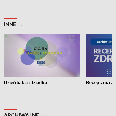
INNE
Dzień babci i dziadka
Recepta na z
ARCHIWALNE