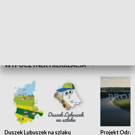
Kalejdoskop
Sołtys na med
WYPOCZYNEK I REKREACJA
Duszek Lubuszek na szlaku
Projekt Odra