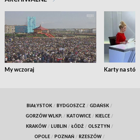
My wczoraj
Karty na stół:
BIAŁYSTOK
/
BYDGOSZCZ
/
GDAŃSK
/
GORZÓW WLKP.
/
KATOWICE
/
KIELCE
/
KRAKÓW
/
LUBLIN
/
ŁÓDŹ
/
OLSZTYN
/
OPOLE
/
POZNAŃ
/
RZESZÓW
/