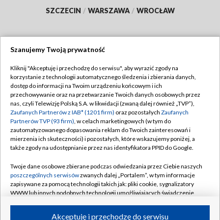
SZCZECIN
/
WARSZAWA
/
WROCŁAW
Szanujemy Twoją prywatność
Dołącz do nas:
Kliknij "Akceptuję i przechodzę do serwisu", aby wyrazić zgody na
korzystanie z technologii automatycznego śledzenia i zbierania danych,
TVP
dostęp do informacji na Twoim urządzeniu końcowym i ich
Abonament TVP
przechowywanie oraz na przetwarzanie Twoich danych osobowych przez
Regulamin TVP
nas, czyli Telewizję Polską S.A. w likwidacji (zwaną dalej również „TVP”),
Emisja w TVP
Polityka prywatności
Zaufanych Partnerów z IAB* (1201 firm)
oraz pozostałych
Zaufanych
Partnerów TVP (93 firm)
, w celach marketingowych (w tym do
Centrum informacji TVP
Moje zgody
zautomatyzowanego dopasowania reklam do Twoich zainteresowań i
mierzenia ich skuteczności) i pozostałych, które wskazujemy poniżej, a
Naziemna Telewizja Cyfrowa
Pomoc
także zgody na udostępnianie przez nas identyfikatora PPID do Google.
Sklep TVP
Biuro reklamy
Twoje dane osobowe zbierane podczas odwiedzania przez Ciebie naszych
Rada Programowa
Kontakt
poszczególnych serwisów
zwanych dalej „Portalem”, w tym informacje
zapisywane za pomocą technologii takich jak: pliki cookie, sygnalizatory
System NOS
WWW lub innych podobnych technologii umożliwiających świadczenie
dopasowanych i bezpiecznych usług, personalizację treści oraz reklam,
Informacje o nadawcy
Kanały
udostępnianie funkcji mediów społecznościowych oraz analizowanie
Akceptuję i przechodzę do serwisu
ruchu w Internecie.