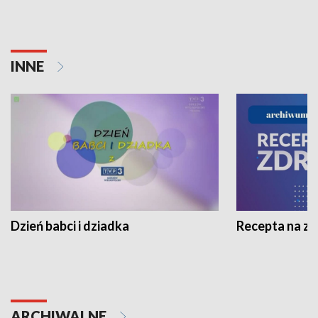
INNE
Dzień babci i dziadka
Recepta na z
ARCHIWALNE