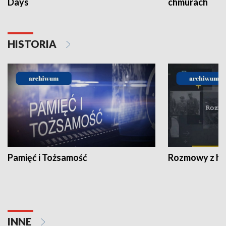
Days
chmurach
HISTORIA
Pamięć i Tożsamość
Rozmowy z his
INNE