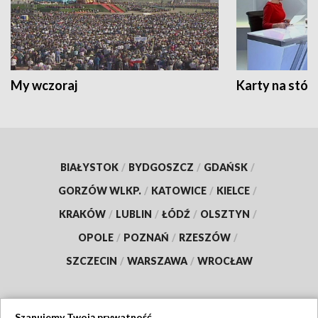
My wczoraj
Karty na stół:
BIAŁYSTOK
/
BYDGOSZCZ
/
GDAŃSK
/
GORZÓW WLKP.
/
KATOWICE
/
KIELCE
/
KRAKÓW
/
LUBLIN
/
ŁÓDŹ
/
OLSZTYN
/
OPOLE
/
POZNAŃ
/
RZESZÓW
/
SZCZECIN
/
WARSZAWA
/
WROCŁAW
Szanujemy Twoją prywatność