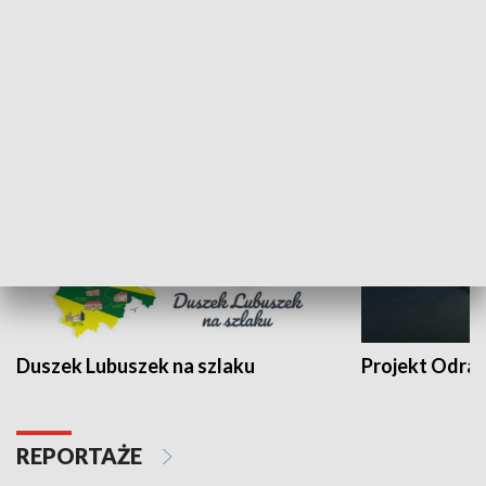
Kalejdoskop
Sołtys na med
WYPOCZYNEK I REKREACJA
Duszek Lubuszek na szlaku
Projekt Odra
REPORTAŻE