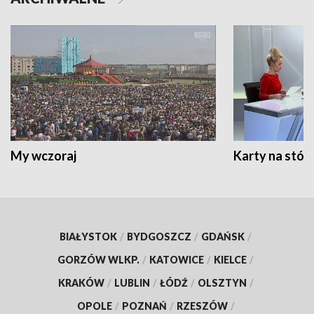
My wczoraj
Karty na stół:
BIAŁYSTOK
/
BYDGOSZCZ
/
GDAŃSK
/
GORZÓW WLKP.
/
KATOWICE
/
KIELCE
/
KRAKÓW
/
LUBLIN
/
ŁÓDŹ
/
OLSZTYN
/
OPOLE
/
POZNAŃ
/
RZESZÓW
/