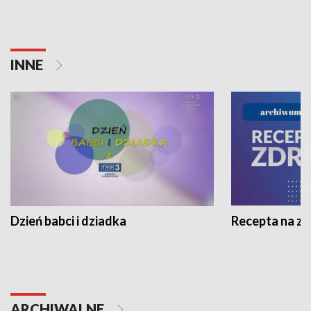
INNE
Dzień babci i dziadka
Recepta na z
ARCHIWALNE