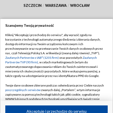
SZCZECIN
/
WARSZAWA
/
WROCŁAW
Szanujemy Twoją prywatność
Dołącz do nas:
Kliknij "Akceptuję i przechodzę do serwisu", aby wyrazić zgody na
korzystanie z technologii automatycznego śledzenia i zbierania danych,
TVP
dostęp do informacji na Twoim urządzeniu końcowym i ich
Abonament TVP
przechowywanie oraz na przetwarzanie Twoich danych osobowych przez
Regulamin TVP
nas, czyli Telewizję Polską S.A. w likwidacji (zwaną dalej również „TVP”),
Emisja w TVP
Polityka prywatności
Zaufanych Partnerów z IAB* (1201 firm)
oraz pozostałych
Zaufanych
Partnerów TVP (93 firm)
, w celach marketingowych (w tym do
Centrum informacji TVP
Moje zgody
zautomatyzowanego dopasowania reklam do Twoich zainteresowań i
mierzenia ich skuteczności) i pozostałych, które wskazujemy poniżej, a
Naziemna Telewizja Cyfrowa
Pomoc
także zgody na udostępnianie przez nas identyfikatora PPID do Google.
Sklep TVP
Biuro reklamy
Twoje dane osobowe zbierane podczas odwiedzania przez Ciebie naszych
Rada Programowa
Kontakt
poszczególnych serwisów
zwanych dalej „Portalem”, w tym informacje
zapisywane za pomocą technologii takich jak: pliki cookie, sygnalizatory
System NOS
WWW lub innych podobnych technologii umożliwiających świadczenie
dopasowanych i bezpiecznych usług, personalizację treści oraz reklam,
Informacje o nadawcy
Kanały
udostępnianie funkcji mediów społecznościowych oraz analizowanie
Akceptuję i przechodzę do serwisu
ruchu w Internecie.