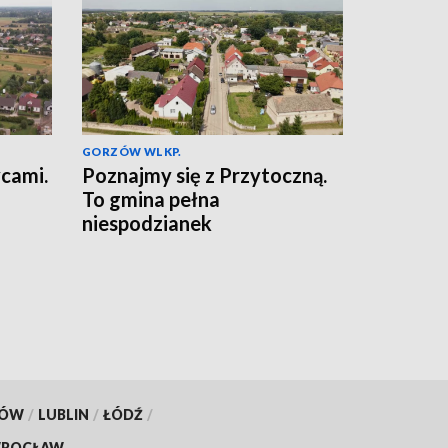
GORZÓW WLKP.
ycami.
Poznajmy się z Przytoczną.
To gmina pełna
niespodzianek
KÓW
/
LUBLIN
/
ŁÓDŹ
/
ROCŁAW