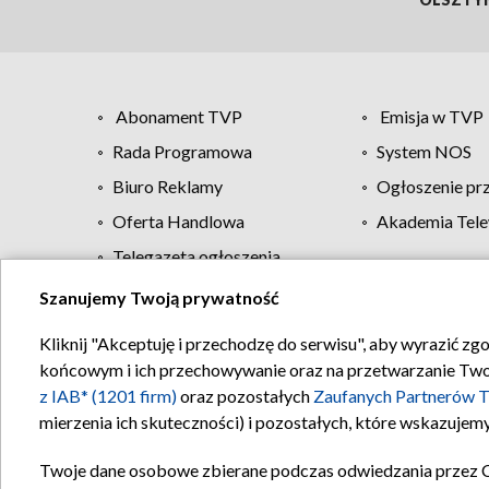
Abonament TVP
Emisja w TVP
Rada Programowa
System NOS
Biuro Reklamy
Ogłoszenie pr
Oferta Handlowa
Akademia Tele
Telegazeta ogłoszenia
Szanujemy Twoją prywatność
Regulamin TVP
Kliknij "Akceptuję i przechodzę do serwisu", aby wyrazić zg
końcowym i ich przechowywanie oraz na przetwarzanie Twoich
z IAB* (1201 firm)
oraz pozostałych
Zaufanych Partnerów T
mierzenia ich skuteczności) i pozostałych, które wskazujemy
Twoje dane osobowe zbierane podczas odwiedzania przez 