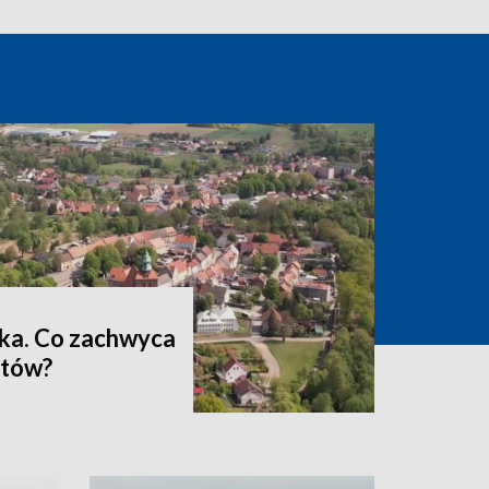
ska. Co zachwyca
stów?