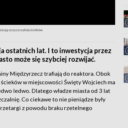
izują oczyszczalnię ścieków
 ostatnich lat. I to inwestycja przez
iasto może się szybciej rozwijać.
miny Międzyrzecz trafiają do reaktora. Obok
nia ścieków w miejscowości Święty Wojciech ma
 ledwo ledwo. Dlatego władze miasta od 3 lat
zalnię. Co ciekawe to nie pieniądze były
rzetargi z powodu braku rzetelnego