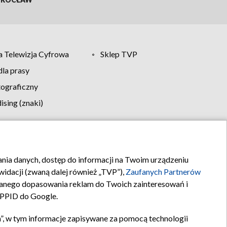
 Telewizja Cyfrowa
Sklep TVP
la prasy
tograficzny
sing (znaki)
klamy
Kontakt
rania danych, dostęp do informacji na Twoim urządzeniu
idacji (zwaną dalej również „TVP”),
Zaufanych Partnerów
anego dopasowania reklam do Twoich zainteresowań i
a PPID do Google.
”, w tym informacje zapisywane za pomocą technologii