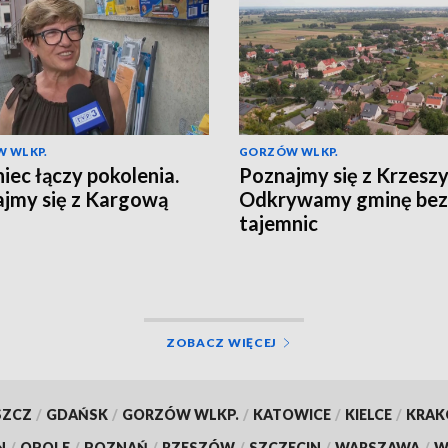
 WLKP.
GORZÓW WLKP.
niec łączy pokolenia.
Poznajmy się z Krzesz
jmy się z Kargową
Odkrywamy gminę bez
tajemnic
ZOBACZ WIĘCEJ
SZCZ
/
GDAŃSK
/
GORZÓW WLKP.
/
KATOWICE
/
KIELCE
/
KRA
N
/
OPOLE
/
POZNAŃ
/
RZESZÓW
/
SZCZECIN
/
WARSZAWA
/
W