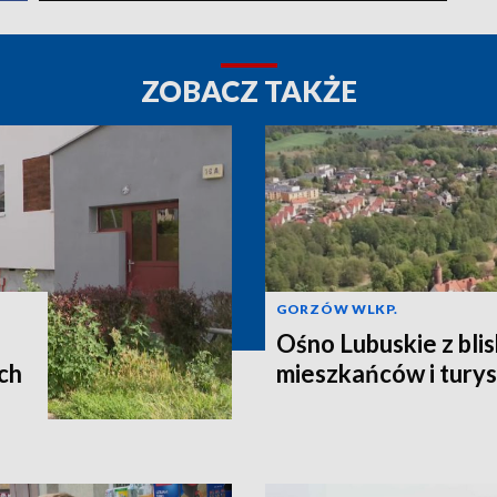
ZOBACZ TAKŻE
GORZÓW WLKP.
Ośno Lubuskie z bli
ch
mieszkańców i tury