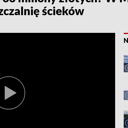
zczalnię ścieków
N