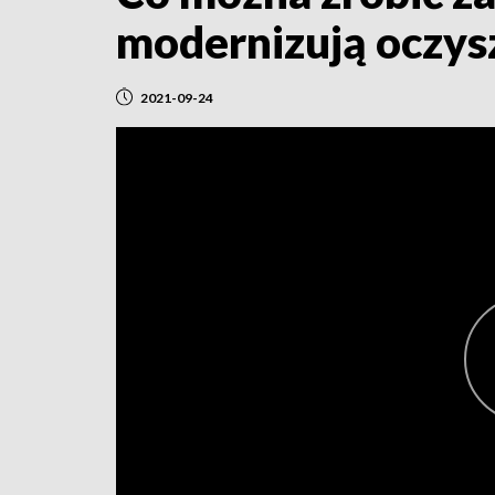
modernizują oczys
2021-09-24