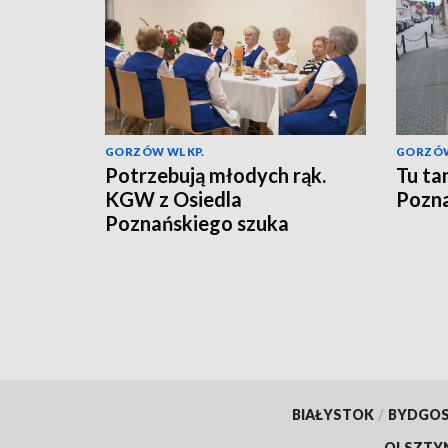
GORZÓW WLKP.
GORZÓW
Potrzebują młodych rąk.
Tu ta
KGW z Osiedla
Pozna
Poznańskiego szuka
następców
BIAŁYSTOK
/
BYDGO
OLSZTY