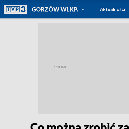
POWRÓT DO
GORZÓW WLKP.
Aktualności
TVP REGIONY
Co można zrobić z