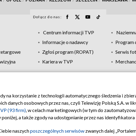
Dołącz do nas:
Centrum informacji TVP
Naziemna
Informacje o nadawcy
Program d
zetargowe
Zgłoś program (ROPAT)
Serwis fo
wizyjna
Kariera w TVP
Merchandi
Polityka prywatności
Moje zgody
Pomoc
Biuro re
ody na korzystanie z technologii automatycznego śledzenia i zbie
 danych osobowych przez nas, czyli Telewizję Polską S.A. w likw
VP (93 firm)
, w celach marketingowych (w tym do zautomatyzow
 poniżej, a także zgody na udostępnianie przez nas identyfikator
Ciebie naszych
poszczególnych serwisów
zwanych dalej „Portalem