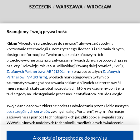
SZCZECIN
/
WARSZAWA
/
WROCŁAW
Szanujemy Twoją prywatność
Dołącz do nas:
Kliknij "Akceptuję i przechodzę do serwisu", aby wyrazić zgody na
korzystanie z technologii automatycznego śledzenia i zbierania danych,
TVP
dostęp do informacji na Twoim urządzeniu końcowym i ich
Abonament TVP
przechowywanie oraz na przetwarzanie Twoich danych osobowych przez
Regulamin TVP
nas, czyli Telewizję Polską S.A. w likwidacji (zwaną dalej również „TVP”),
Emisja w TVP
Polityka prywatności
Zaufanych Partnerów z IAB* (1201 firm)
oraz pozostałych
Zaufanych
Partnerów TVP (93 firm)
, w celach marketingowych (w tym do
Centrum informacji TVP
Moje zgody
zautomatyzowanego dopasowania reklam do Twoich zainteresowań i
mierzenia ich skuteczności) i pozostałych, które wskazujemy poniżej, a
Naziemna Telewizja Cyfrowa
Pomoc
także zgody na udostępnianie przez nas identyfikatora PPID do Google.
Sklep TVP
Biuro reklamy
Twoje dane osobowe zbierane podczas odwiedzania przez Ciebie naszych
Rada Programowa
Kontakt
poszczególnych serwisów
zwanych dalej „Portalem”, w tym informacje
zapisywane za pomocą technologii takich jak: pliki cookie, sygnalizatory
System NOS
WWW lub innych podobnych technologii umożliwiających świadczenie
dopasowanych i bezpiecznych usług, personalizację treści oraz reklam,
Informacje o nadawcy
Kanały
udostępnianie funkcji mediów społecznościowych oraz analizowanie
Akceptuję i przechodzę do serwisu
ruchu w Internecie.