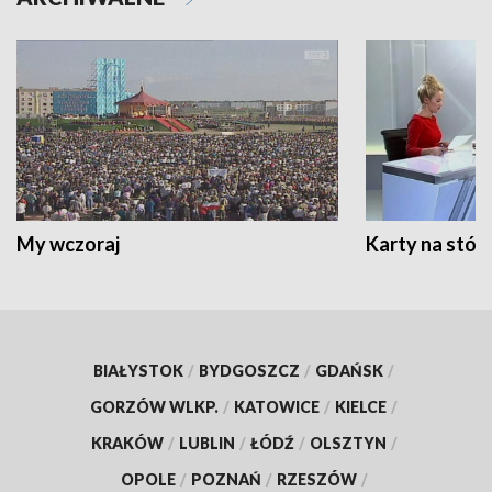
My wczoraj
Karty na stół:
BIAŁYSTOK
/
BYDGOSZCZ
/
GDAŃSK
/
GORZÓW WLKP.
/
KATOWICE
/
KIELCE
/
KRAKÓW
/
LUBLIN
/
ŁÓDŹ
/
OLSZTYN
/
OPOLE
/
POZNAŃ
/
RZESZÓW
/