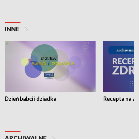
INNE
Dzień babci i dziadka
Recepta na z
ARCHIWALNE