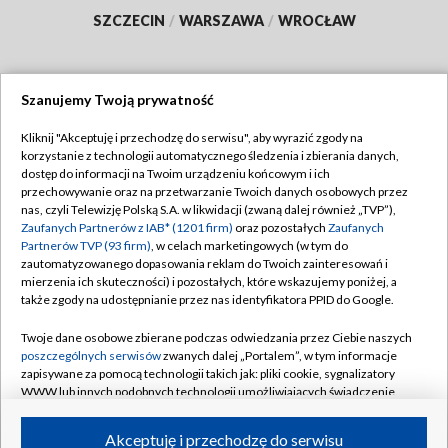
SZCZECIN
/
WARSZAWA
/
WROCŁAW
Szanujemy Twoją prywatność
Dołącz do nas:
Kliknij "Akceptuję i przechodzę do serwisu", aby wyrazić zgody na
korzystanie z technologii automatycznego śledzenia i zbierania danych,
TVP
dostęp do informacji na Twoim urządzeniu końcowym i ich
Abonament TVP
przechowywanie oraz na przetwarzanie Twoich danych osobowych przez
Regulamin TVP
nas, czyli Telewizję Polską S.A. w likwidacji (zwaną dalej również „TVP”),
Emisja w TVP
Zaufanych Partnerów z IAB* (1201 firm)
Polityka prywatności
oraz pozostałych
Zaufanych
Partnerów TVP (93 firm)
, w celach marketingowych (w tym do
Centrum informacji TVP
Moje zgody
zautomatyzowanego dopasowania reklam do Twoich zainteresowań i
mierzenia ich skuteczności) i pozostałych, które wskazujemy poniżej, a
Naziemna Telewizja Cyfrowa
Pomoc
także zgody na udostępnianie przez nas identyfikatora PPID do Google.
Sklep TVP
Biuro reklamy
Twoje dane osobowe zbierane podczas odwiedzania przez Ciebie naszych
Rada Programowa
poszczególnych serwisów
zwanych dalej „Portalem”, w tym informacje
Kontakt
zapisywane za pomocą technologii takich jak: pliki cookie, sygnalizatory
System NOS
WWW lub innych podobnych technologii umożliwiających świadczenie
dopasowanych i bezpiecznych usług, personalizację treści oraz reklam,
Informacje o nadawcy
Kanały
udostępnianie funkcji mediów społecznościowych oraz analizowanie
Akceptuję i przechodzę do serwisu
ruchu w Internecie.