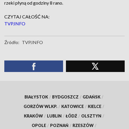
rzeki płyną od godziny 8 rano.
CZYTAJ CAŁOŚĆ NA:
TVP.INFO
Źródło:
TVP.INFO
BIAŁYSTOK
/
BYDGOSZCZ
/
GDAŃSK
/
GORZÓW WLKP.
/
KATOWICE
/
KIELCE
/
KRAKÓW
/
LUBLIN
/
ŁÓDŹ
/
OLSZTYN
/
OPOLE
/
POZNAŃ
/
RZESZÓW
/