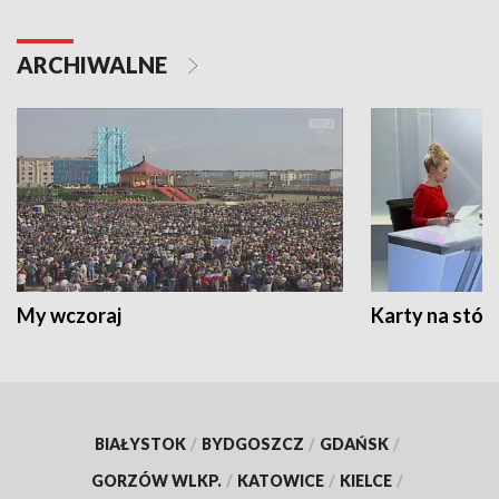
ARCHIWALNE
My wczoraj
Karty na stół:
BIAŁYSTOK
/
BYDGOSZCZ
/
GDAŃSK
/
GORZÓW WLKP.
/
KATOWICE
/
KIELCE
/