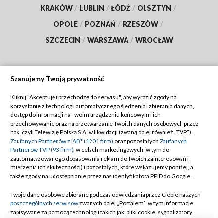
KRAKÓW
/
LUBLIN
/
ŁÓDŹ
/
OLSZTYN
/
OPOLE
/
POZNAŃ
/
RZESZÓW
/
SZCZECIN
/
WARSZAWA
/
WROCŁAW
Szanujemy Twoją prywatność
Dołącz do nas:
Kliknij "Akceptuję i przechodzę do serwisu", aby wyrazić zgody na
korzystanie z technologii automatycznego śledzenia i zbierania danych,
TVP
dostęp do informacji na Twoim urządzeniu końcowym i ich
Abonament TVP
przechowywanie oraz na przetwarzanie Twoich danych osobowych przez
Regulamin TVP
nas, czyli Telewizję Polską S.A. w likwidacji (zwaną dalej również „TVP”),
Emisja w TVP
Polityka prywatności
Zaufanych Partnerów z IAB* (1201 firm)
oraz pozostałych
Zaufanych
Partnerów TVP (93 firm)
, w celach marketingowych (w tym do
Centrum informacji TVP
Moje zgody
zautomatyzowanego dopasowania reklam do Twoich zainteresowań i
mierzenia ich skuteczności) i pozostałych, które wskazujemy poniżej, a
Naziemna Telewizja Cyfrowa
Pomoc
także zgody na udostępnianie przez nas identyfikatora PPID do Google.
Sklep TVP
Biuro reklamy
Twoje dane osobowe zbierane podczas odwiedzania przez Ciebie naszych
Rada Programowa
Kontakt
poszczególnych serwisów
zwanych dalej „Portalem”, w tym informacje
zapisywane za pomocą technologii takich jak: pliki cookie, sygnalizatory
System NOS