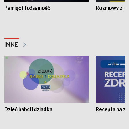
Pamięć i Tożsamość
Rozmowy z his
INNE
Dzień babci i dziadka
Recepta na z