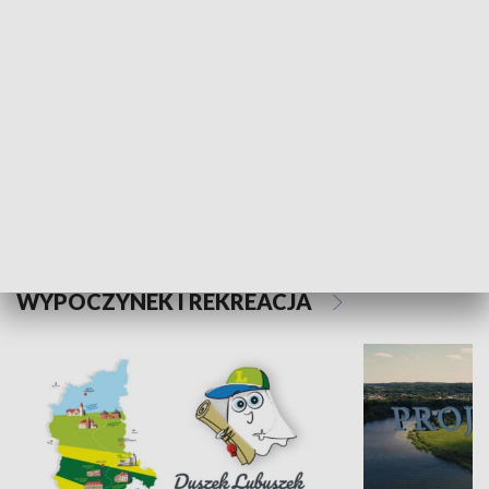
Kalejdoskop
Sołtys na med
WYPOCZYNEK I REKREACJA