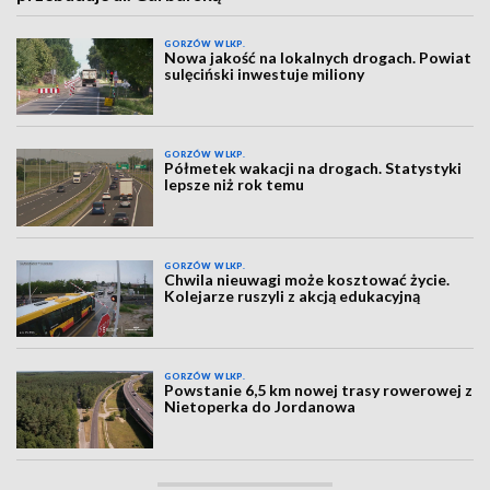
GORZÓW WLKP.
Nowa jakość na lokalnych drogach. Powiat
sulęciński inwestuje miliony
GORZÓW WLKP.
Półmetek wakacji na drogach. Statystyki
lepsze niż rok temu
GORZÓW WLKP.
Chwila nieuwagi może kosztować życie.
Kolejarze ruszyli z akcją edukacyjną
GORZÓW WLKP.
Powstanie 6,5 km nowej trasy rowerowej z
Nietoperka do Jordanowa