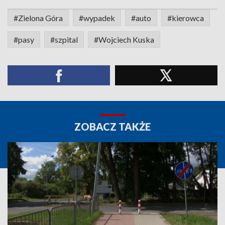
#Zielona Góra
#wypadek
#auto
#kierowca
#pasy
#szpital
#Wojciech Kuska
ZOBACZ TAKŻE