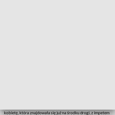
Informacje Lubuskie, 22.12.2020
Przerażające potrącenie na jednym z przejść dla
pieszych przy ul. Sienkiewicza w Zielonej Górze.
Kierujący osobówką nie widział kobiety na drodze i
z impetem w nią wjechał. 47-latka w ciężkim stanie
trafiła do szpitala. Nagranie z miejskiego
monitoringu pokazujemy ku przestrodze.
Do zdarzenia doszło w miniony piątek, 18 grudnia,
wieczorem, na oznakowanym przejściu dla pieszych. W
kobietę, która znajdowała się już na środku drogi, z impetem