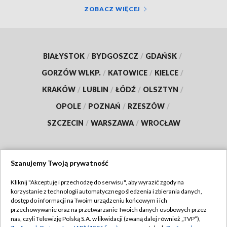
ZOBACZ WIĘCEJ
BIAŁYSTOK
/
BYDGOSZCZ
/
GDAŃSK
/
GORZÓW WLKP.
/
KATOWICE
/
KIELCE
/
KRAKÓW
/
LUBLIN
/
ŁÓDŹ
/
OLSZTYN
/
OPOLE
/
POZNAŃ
/
RZESZÓW
/
SZCZECIN
/
WARSZAWA
/
WROCŁAW
Szanujemy Twoją prywatność
Dołącz do nas:
Kliknij "Akceptuję i przechodzę do serwisu", aby wyrazić zgody na
korzystanie z technologii automatycznego śledzenia i zbierania danych,
TVP
dostęp do informacji na Twoim urządzeniu końcowym i ich
Abonament TVP
przechowywanie oraz na przetwarzanie Twoich danych osobowych przez
Regulamin TVP
nas, czyli Telewizję Polską S.A. w likwidacji (zwaną dalej również „TVP”),
Emisja w TVP