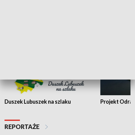
Kalejdoskop
Sołtys na med
WYPOCZYNEK I REKREACJA
Duszek Lubuszek na szlaku
Projekt Odra
REPORTAŻE