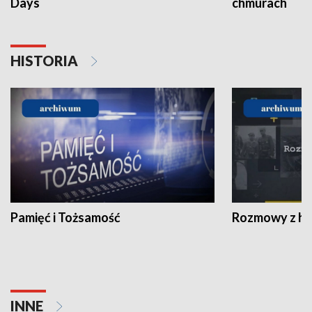
Days
chmurach
HISTORIA
Pamięć i Tożsamość
Rozmowy z his
INNE