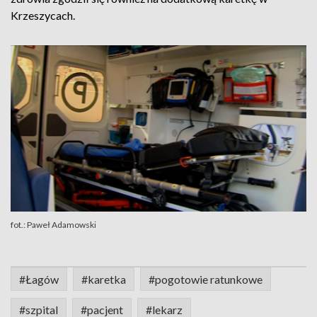
Krzeszycach.
fot.: Paweł Adamowski
#Łagów
#karetka
#pogotowie ratunkowe
#szpital
#pacjent
#lekarz