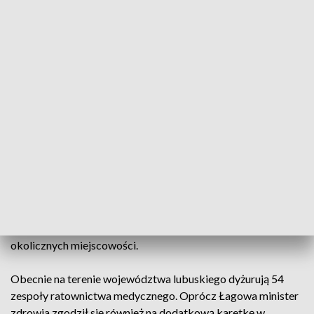
minister zdrowia podjął po przeanalizowaniu danych z
ostatnich dwóch lat, z których wynika, że zespoły medyczne
nie były w stanie szybko dojechać ze szpitali położonych w
okolicy do pacjentów z terenu gminy.
Łagów został nie przypadkowo wybrany jako miejsce
całodobowego dyżuru zespołu ratownictwa medycznego.
Miejscowość przez cały rok jest odwiedzana przez turystów,
którzy często korzystają też z pomocy lekarzy i ratowników.
Ratownicy medyczni będą dyżurować przez cały rok w
przygotowanych przez gminę pomieszczeniach w
zabytkowej Bramie Polskiej w centrum Łagowa. W ciągu
kilku minut od wezwania bez problemu dojadą do
okolicznych miejscowości.
Obecnie na terenie województwa lubuskiego dyżurują 54
zespoły ratownictwa medycznego. Oprócz Łagowa minister
zdrowia zgodził się również na dodatkową karetkę w