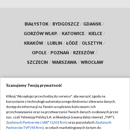
BIAŁYSTOK
/
BYDGOSZCZ
/
GDAŃSK
/
GORZÓW WLKP.
/
KATOWICE
/
KIELCE
/
KRAKÓW
/
LUBLIN
/
ŁÓDŹ
/
OLSZTYN
/
OPOLE
/
POZNAŃ
/
RZESZÓW
/
SZCZECIN
/
WARSZAWA
/
WROCŁAW
Szanujemy Twoją prywatność
Dołącz do nas:
Kliknij "Akceptuję i przechodzę do serwisu", aby wyrazić zgody na
korzystanie z technologii automatycznego śledzenia i zbierania danych,
TVP
dostęp do informacji na Twoim urządzeniu końcowym i ich
Abonament TVP
przechowywanie oraz na przetwarzanie Twoich danych osobowych przez
Regulamin TVP
nas, czyli Telewizję Polską S.A. w likwidacji (zwaną dalej również „TVP”),
Emisja w TVP
Polityka prywatności
Zaufanych Partnerów z IAB* (1201 firm)
oraz pozostałych
Zaufanych
Partnerów TVP (93 firm)
, w celach marketingowych (w tym do