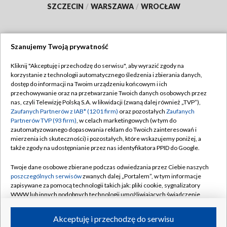
SZCZECIN
/
WARSZAWA
/
WROCŁAW
Szanujemy Twoją prywatność
Dołącz do nas:
Kliknij "Akceptuję i przechodzę do serwisu", aby wyrazić zgody na
korzystanie z technologii automatycznego śledzenia i zbierania danych,
TVP
dostęp do informacji na Twoim urządzeniu końcowym i ich
Abonament TVP
przechowywanie oraz na przetwarzanie Twoich danych osobowych przez
Regulamin TVP
nas, czyli Telewizję Polską S.A. w likwidacji (zwaną dalej również „TVP”),
Emisja w TVP
Polityka prywatności
Zaufanych Partnerów z IAB* (1201 firm)
oraz pozostałych
Zaufanych
Partnerów TVP (93 firm)
, w celach marketingowych (w tym do
Centrum informacji TVP
Moje zgody
zautomatyzowanego dopasowania reklam do Twoich zainteresowań i
mierzenia ich skuteczności) i pozostałych, które wskazujemy poniżej, a
Naziemna Telewizja Cyfrowa
Pomoc
także zgody na udostępnianie przez nas identyfikatora PPID do Google.
Sklep TVP
Biuro reklamy
Twoje dane osobowe zbierane podczas odwiedzania przez Ciebie naszych
Rada Programowa
Kontakt
poszczególnych serwisów
zwanych dalej „Portalem”, w tym informacje
zapisywane za pomocą technologii takich jak: pliki cookie, sygnalizatory
System NOS
WWW lub innych podobnych technologii umożliwiających świadczenie
dopasowanych i bezpiecznych usług, personalizację treści oraz reklam,
Informacje o nadawcy
Kanały
udostępnianie funkcji mediów społecznościowych oraz analizowanie
Akceptuję i przechodzę do serwisu
ruchu w Internecie.
Program dla prasy