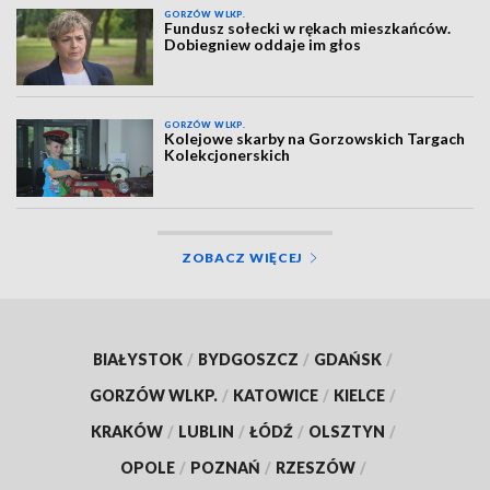
GORZÓW WLKP.
Fundusz sołecki w rękach mieszkańców.
Dobiegniew oddaje im głos
GORZÓW WLKP.
Kolejowe skarby na Gorzowskich Targach
Kolekcjonerskich
ZOBACZ WIĘCEJ
BIAŁYSTOK
/
BYDGOSZCZ
/
GDAŃSK
/
GORZÓW WLKP.
/
KATOWICE
/
KIELCE
/
KRAKÓW
/
LUBLIN
/
ŁÓDŹ
/
OLSZTYN
/
OPOLE
/
POZNAŃ
/
RZESZÓW
/