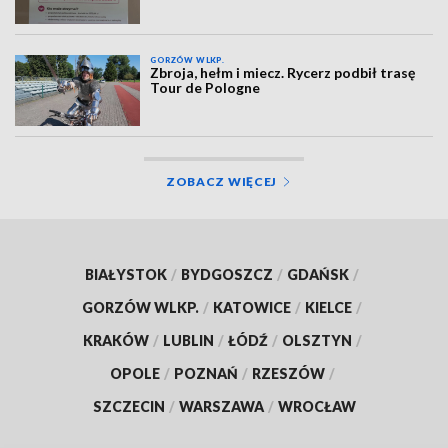
GORZÓW WLKP.
Zbroja, hełm i miecz. Rycerz podbił trasę
Tour de Pologne
ZOBACZ WIĘCEJ
BIAŁYSTOK
/
BYDGOSZCZ
/
GDAŃSK
/
GORZÓW WLKP.
/
KATOWICE
/
KIELCE
/
KRAKÓW
/
LUBLIN
/
ŁÓDŹ
/
OLSZTYN
/
OPOLE
/
POZNAŃ
/
RZESZÓW
/
SZCZECIN
/
WARSZAWA
/
WROCŁAW