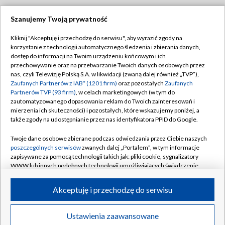
Szanujemy Twoją prywatność
Dołącz do nas:
Kliknij "Akceptuję i przechodzę do serwisu", aby wyrazić zgody na
korzystanie z technologii automatycznego śledzenia i zbierania danych,
TVP
dostęp do informacji na Twoim urządzeniu końcowym i ich
Abonament TVP
przechowywanie oraz na przetwarzanie Twoich danych osobowych przez
Regulamin TVP
nas, czyli Telewizję Polską S.A. w likwidacji (zwaną dalej również „TVP”),
Emisja w TVP
Polityka prywatności
Zaufanych Partnerów z IAB* (1201 firm)
oraz pozostałych
Zaufanych
Partnerów TVP (93 firm)
, w celach marketingowych (w tym do
Centrum informacji TVP
Moje zgody
zautomatyzowanego dopasowania reklam do Twoich zainteresowań i
mierzenia ich skuteczności) i pozostałych, które wskazujemy poniżej, a
Naziemna Telewizja Cyfrowa
Pomoc
także zgody na udostępnianie przez nas identyfikatora PPID do Google.
Sklep TVP
Biuro reklamy
Twoje dane osobowe zbierane podczas odwiedzania przez Ciebie naszych
Rada Programowa
Kontakt
poszczególnych serwisów
zwanych dalej „Portalem”, w tym informacje
zapisywane za pomocą technologii takich jak: pliki cookie, sygnalizatory
System NOS
WWW lub innych podobnych technologii umożliwiających świadczenie
dopasowanych i bezpiecznych usług, personalizację treści oraz reklam,
Informacje o nadawcy
Kanały
udostępnianie funkcji mediów społecznościowych oraz analizowanie
Akceptuję i przechodzę do serwisu
ruchu w Internecie.
Program dla prasy
©2026 Telewizja Polska S.A. w likwidacji
Biuro Reklamy
Twoje dane osobowe zbierane podczas odwiedzania przez Ciebie
Ustawienia zaawansowane
poszczególnych serwisów
na Portalu, takie jak adresy IP, identyfikatory