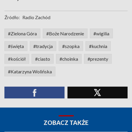
Źródło:
Radio Zachód
#Zielona Góra
#Boże Narodzenie
#wigilia
#święta
#tradycja
#szopka
#kuchnia
#kościół
#ciasto
#choinka
#prezenty
#Katarzyna Wolińska
ZOBACZ TAKŻE