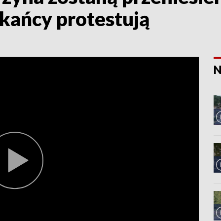
kańcy protestują
N