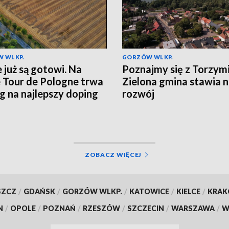
 WLKP.
GORZÓW WLKP.
e już są gotowi. Na
Poznajmy się z Torzym
e Tour de Pologne trwa
Zielona gmina stawia 
g na najlepszy doping
rozwój
ZOBACZ WIĘCEJ
SZCZ
/
GDAŃSK
/
GORZÓW WLKP.
/
KATOWICE
/
KIELCE
/
KRA
N
/
OPOLE
/
POZNAŃ
/
RZESZÓW
/
SZCZECIN
/
WARSZAWA
/
W