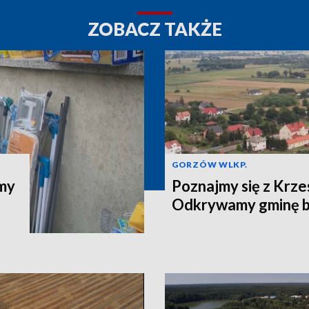
ZOBACZ TAKŻE
GORZÓW WLKP.
jmy
Poznajmy się z Krze
Odkrywamy gminę b