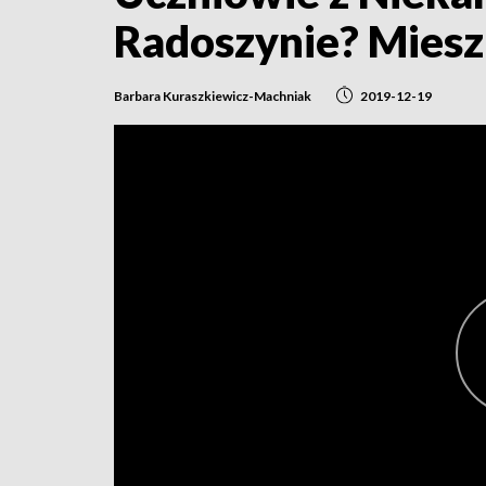
Radoszynie? Miesz
Barbara Kuraszkiewicz-Machniak
2019-12-19