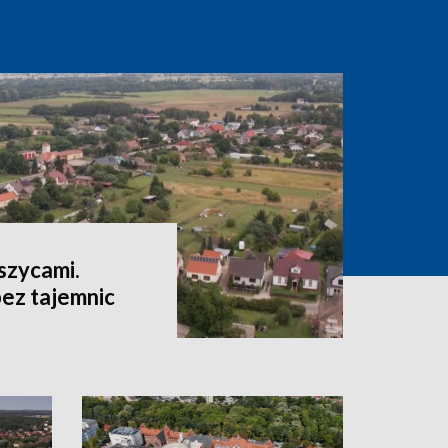
szycami.
ez tajemnic