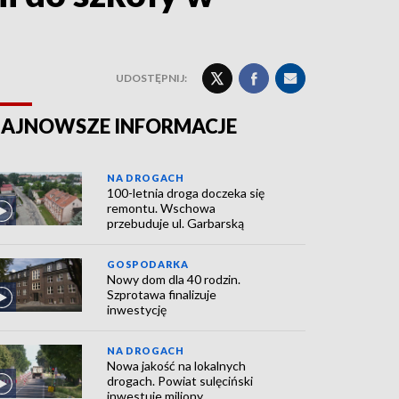
UDOSTĘPNIJ:
AJNOWSZE INFORMACJE
NA DROGACH
100-letnia droga doczeka się
remontu. Wschowa
przebuduje ul. Garbarską
GOSPODARKA
Nowy dom dla 40 rodzin.
Szprotawa finalizuje
inwestycję
NA DROGACH
Nowa jakość na lokalnych
drogach. Powiat sulęciński
inwestuje miliony