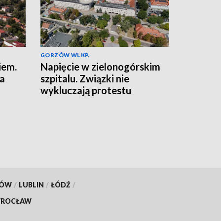
GORZÓW WLKP.
iem.
Napięcie w zielonogórskim
na
szpitalu. Związki nie
wykluczają protestu
KÓW
/
LUBLIN
/
ŁÓDŹ
/
ROCŁAW