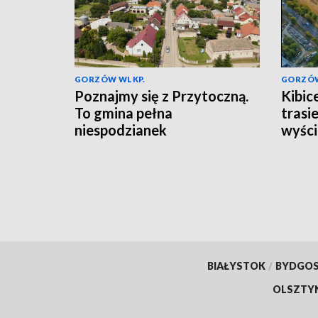
GORZÓW WLKP.
GORZÓW
Poznajmy się z Przytoczną.
Kibic
To gmina pełna
trasi
niespodzianek
wyści
BIAŁYSTOK
/
BYDGO
OLSZTY