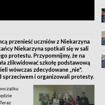
cą przenieść uczniów z Niekarzyna
ańcy Niekarzyna spotkali się w sali
nego protestu. Przypomnijmy, że na
ała zlikwidować szkołę podstawową
ieli wówczas zdecydowane „nie".
 sprzeciwem i organizowali protesty.
 początku
będzie
 Teraz