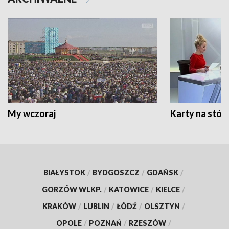
My wczoraj
Karty na stół:
BIAŁYSTOK
/
BYDGOSZCZ
/
GDAŃSK
/
GORZÓW WLKP.
/
KATOWICE
/
KIELCE
/
KRAKÓW
/
LUBLIN
/
ŁÓDŹ
/
OLSZTYN
/
OPOLE
/
POZNAŃ
/
RZESZÓW
/