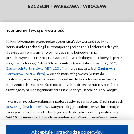
SZCZECIN
/
WARSZAWA
/
WROCŁAW
Szanujemy Twoją prywatność
Dołącz do nas:
Kliknij "Akceptuję i przechodzę do serwisu", aby wyrazić zgody na
korzystanie z technologii automatycznego śledzenia i zbierania danych,
TVP
dostęp do informacji na Twoim urządzeniu końcowym i ich
Abonament TVP
przechowywanie oraz na przetwarzanie Twoich danych osobowych przez
Regulamin TVP
nas, czyli Telewizję Polską S.A. w likwidacji (zwaną dalej również „TVP”),
Emisja w TVP
Polityka prywatności
Zaufanych Partnerów z IAB* (1201 firm)
oraz pozostałych
Zaufanych
Partnerów TVP (93 firm)
, w celach marketingowych (w tym do
Centrum informacji TVP
Moje zgody
zautomatyzowanego dopasowania reklam do Twoich zainteresowań i
mierzenia ich skuteczności) i pozostałych, które wskazujemy poniżej, a
Naziemna Telewizja Cyfrowa
Pomoc
także zgody na udostępnianie przez nas identyfikatora PPID do Google.
Sklep TVP
Biuro reklamy
Twoje dane osobowe zbierane podczas odwiedzania przez Ciebie naszych
Rada Programowa
Kontakt
poszczególnych serwisów
zwanych dalej „Portalem”, w tym informacje
zapisywane za pomocą technologii takich jak: pliki cookie, sygnalizatory
System NOS
WWW lub innych podobnych technologii umożliwiających świadczenie
dopasowanych i bezpiecznych usług, personalizację treści oraz reklam,
Informacje o nadawcy
Kanały
udostępnianie funkcji mediów społecznościowych oraz analizowanie
Akceptuję i przechodzę do serwisu
ruchu w Internecie.