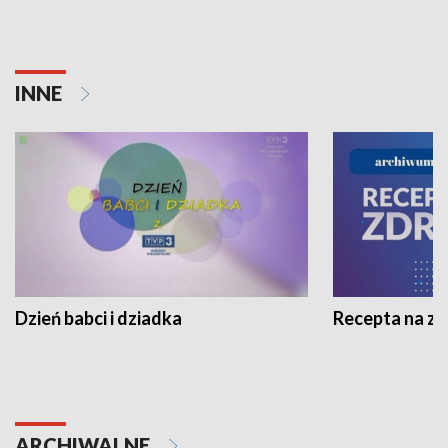
INNE
Dzień babci i dziadka
Recepta na z
ARCHIWALNE