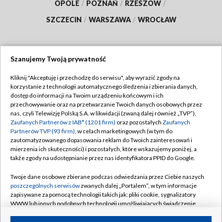
OPOLE
/
POZNAŃ
/
RZESZÓW
/
SZCZECIN
/
WARSZAWA
/
WROCŁAW
Szanujemy Twoją prywatność
Dołącz do nas:
Kliknij "Akceptuję i przechodzę do serwisu", aby wyrazić zgody na
korzystanie z technologii automatycznego śledzenia i zbierania danych,
TVP
dostęp do informacji na Twoim urządzeniu końcowym i ich
Abonament TVP
przechowywanie oraz na przetwarzanie Twoich danych osobowych przez
Regulamin TVP
nas, czyli Telewizję Polską S.A. w likwidacji (zwaną dalej również „TVP”),
Emisja w TVP
Polityka prywatności
Zaufanych Partnerów z IAB* (1201 firm)
oraz pozostałych
Zaufanych
Partnerów TVP (93 firm)
, w celach marketingowych (w tym do
Centrum informacji TVP
Moje zgody
zautomatyzowanego dopasowania reklam do Twoich zainteresowań i
mierzenia ich skuteczności) i pozostałych, które wskazujemy poniżej, a
Naziemna Telewizja Cyfrowa
Pomoc
także zgody na udostępnianie przez nas identyfikatora PPID do Google.
Sklep TVP
Biuro reklamy
Twoje dane osobowe zbierane podczas odwiedzania przez Ciebie naszych
Rada Programowa
Kontakt
poszczególnych serwisów
zwanych dalej „Portalem”, w tym informacje
zapisywane za pomocą technologii takich jak: pliki cookie, sygnalizatory
System NOS
WWW lub innych podobnych technologii umożliwiających świadczenie
dopasowanych i bezpiecznych usług, personalizację treści oraz reklam,
Informacje o nadawcy
Kanały
udostępnianie funkcji mediów społecznościowych oraz analizowanie