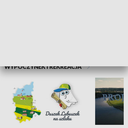
Kalejdoskop
Sołtys na med
WYPOCZYNEK I REKREACJA