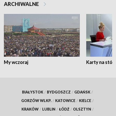
ARCHIWALNE
My wczoraj
Karty na stół:
BIAŁYSTOK
/
BYDGOSZCZ
/
GDAŃSK
/
GORZÓW WLKP.
/
KATOWICE
/
KIELCE
/
KRAKÓW
/
LUBLIN
/
ŁÓDŹ
/
OLSZTYN
/