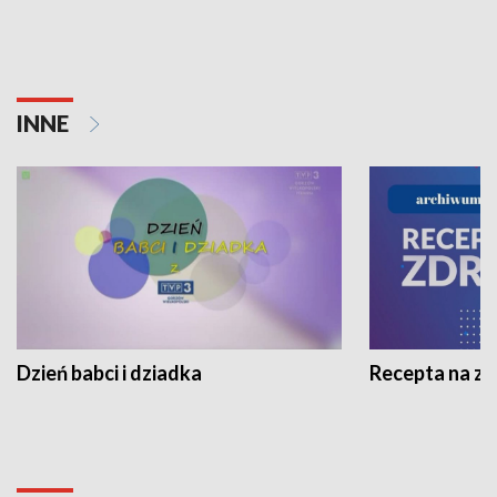
INNE
Dzień babci i dziadka
Recepta na z