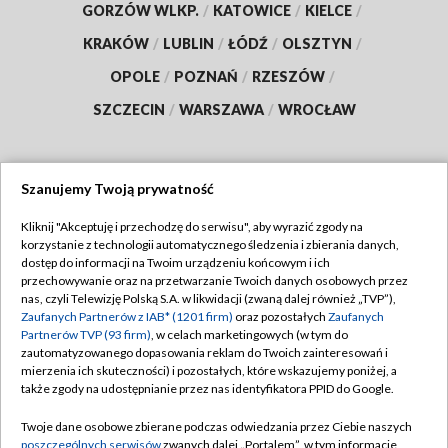
GORZÓW WLKP.
/
KATOWICE
/
KIELCE
/
KRAKÓW
/
LUBLIN
/
ŁÓDŹ
/
OLSZTYN
/
OPOLE
/
POZNAŃ
/
RZESZÓW
/
SZCZECIN
/
WARSZAWA
/
WROCŁAW
Szanujemy Twoją prywatność
Dołącz do nas:
Kliknij "Akceptuję i przechodzę do serwisu", aby wyrazić zgody na
korzystanie z technologii automatycznego śledzenia i zbierania danych,
TVP
dostęp do informacji na Twoim urządzeniu końcowym i ich
Abonament TVP
przechowywanie oraz na przetwarzanie Twoich danych osobowych przez
Regulamin TVP
nas, czyli Telewizję Polską S.A. w likwidacji (zwaną dalej również „TVP”),
Emisja w TVP
Polityka prywatności
Zaufanych Partnerów z IAB* (1201 firm)
oraz pozostałych
Zaufanych
Partnerów TVP (93 firm)
, w celach marketingowych (w tym do
Centrum informacji TVP
Moje zgody
zautomatyzowanego dopasowania reklam do Twoich zainteresowań i
mierzenia ich skuteczności) i pozostałych, które wskazujemy poniżej, a
Naziemna Telewizja Cyfrowa
Pomoc
także zgody na udostępnianie przez nas identyfikatora PPID do Google.
Sklep TVP
Biuro reklamy
Twoje dane osobowe zbierane podczas odwiedzania przez Ciebie naszych
Rada Programowa
Kontakt
poszczególnych serwisów
zwanych dalej „Portalem”, w tym informacje