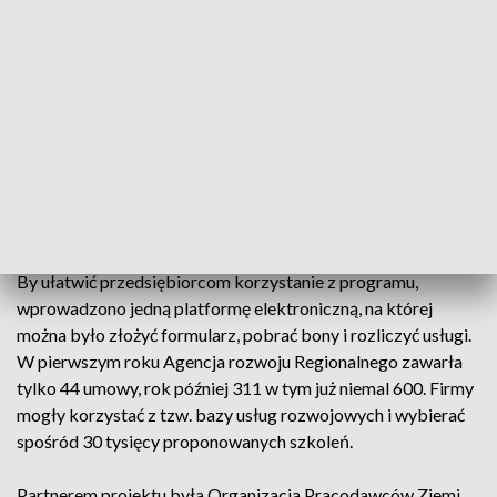
Najchętniej korzystały z niego te pierwsze, czyli
zatrudniające do 10 osób. Program zakładał szkolenie
przede wszystkim osób po pięćdziesiątce i kobiet, których
sytuacja na rynku pracy wciąż jest trudniejsza niż mężczyzn.
Program ruszył w 2017 roku. Mimo że dofinansowanie na
jednego pracownika wynosiło nawet 8,5 tysiąca.
Początkowo liczba chętnych była ograniczona, bo firmy
obawiały się skomplikowanych procedur.
By ułatwić przedsiębiorcom korzystanie z programu,
wprowadzono jedną platformę elektroniczną, na której
można było złożyć formularz, pobrać bony i rozliczyć usługi.
W pierwszym roku Agencja rozwoju Regionalnego zawarła
tylko 44 umowy, rok później 311 w tym już niemal 600. Firmy
mogły korzystać z tzw. bazy usług rozwojowych i wybierać
spośród 30 tysięcy proponowanych szkoleń.
Partnerem projektu była Organizacja Pracodawców Ziemi