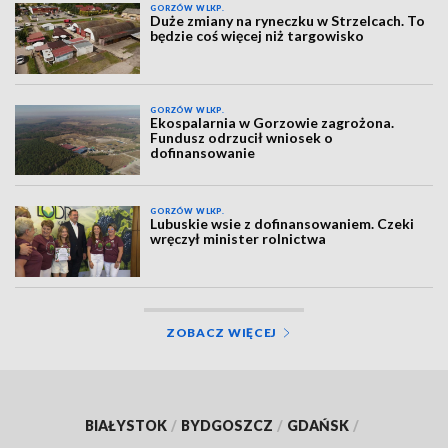
GORZÓW WLKP.
Duże zmiany na ryneczku w Strzelcach. To
będzie coś więcej niż targowisko
GORZÓW WLKP.
Ekospalarnia w Gorzowie zagrożona.
Fundusz odrzucił wniosek o
dofinansowanie
GORZÓW WLKP.
Lubuskie wsie z dofinansowaniem. Czeki
wręczył minister rolnictwa
ZOBACZ WIĘCEJ
BIAŁYSTOK
/
BYDGOSZCZ
/
GDAŃSK
/