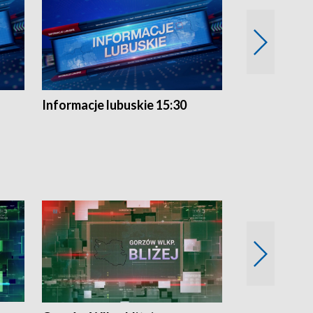
Informacje lubuskie 15:30
Przegląd ty