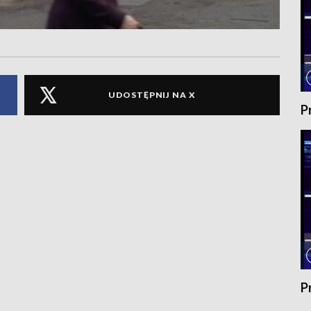
UDOSTĘPNIJ NA X
P
P