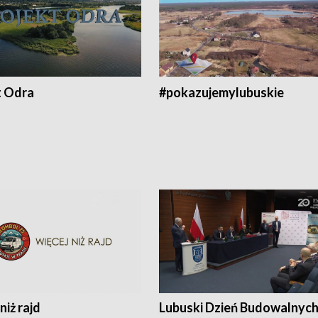
t Odra
#pokazujemylubuskie
niż rajd
Lubuski Dzień Budowalnyc