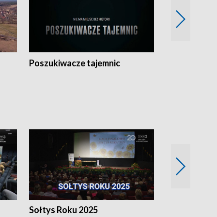
Poszukiwacze tajemnic
Kostrzyn na 
h
Sołtys Roku 2025
20 lat minęł