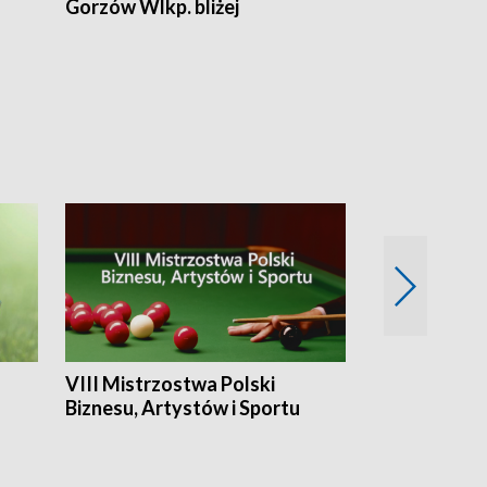
Gorzów Wlkp. bliżej
Lubuskie bliż
VIII Mistrzostwa Polski
Cztery kwar
Biznesu, Artystów i Sportu