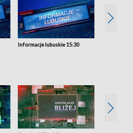
Informacje lubuskie 15:30
Przegląd ty