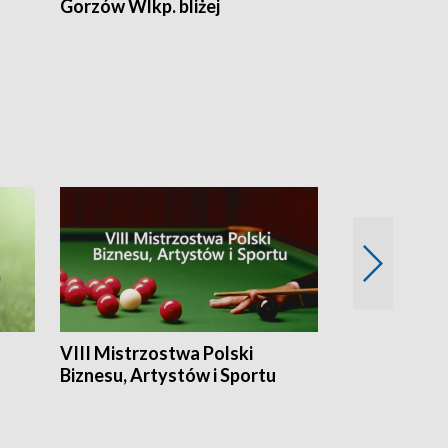
Gorzów Wlkp. bliżej
Lubuskie bliż
VIII Mistrzostwa Polski
Cztery kwar
Biznesu, Artystów i Sportu