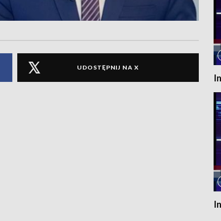
UDOSTĘPNIJ NA X
I
I