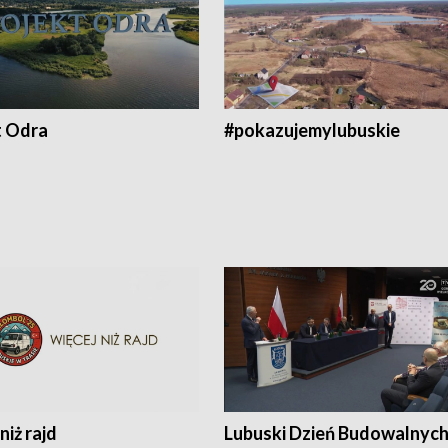
t Odra
#pokazujemylubuskie
niż rajd
Lubuski Dzień Budowalnyc