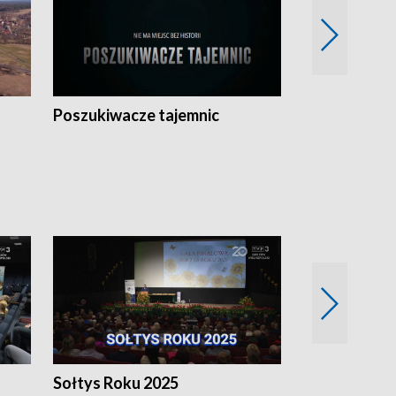
Poszukiwacze tajemnic
Kostrzyn na 
h
Sołtys Roku 2025
20 lat minęł