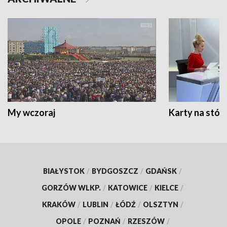
My wczoraj
Karty na stół:
BIAŁYSTOK
/
BYDGOSZCZ
/
GDAŃSK
/
GORZÓW WLKP.
/
KATOWICE
/
KIELCE
/
KRAKÓW
/
LUBLIN
/
ŁÓDŹ
/
OLSZTYN
/
OPOLE
/
POZNAŃ
/
RZESZÓW
/