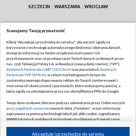
SZCZECIN
/
WARSZAWA
/
WROCŁAW
Szanujemy Twoją prywatność
Dołącz do nas:
Kliknij "Akceptuję i przechodzę do serwisu", aby wyrazić zgody na
korzystanie z technologii automatycznego śledzenia i zbierania danych,
TVP
dostęp do informacji na Twoim urządzeniu końcowym i ich
Abonament TVP
przechowywanie oraz na przetwarzanie Twoich danych osobowych przez
Regulamin TVP
nas, czyli Telewizję Polską S.A. w likwidacji (zwaną dalej również „TVP”),
Emisja w TVP
Polityka prywatności
Zaufanych Partnerów z IAB* (1201 firm)
oraz pozostałych
Zaufanych
Partnerów TVP (93 firm)
, w celach marketingowych (w tym do
Centrum informacji TVP
Moje zgody
zautomatyzowanego dopasowania reklam do Twoich zainteresowań i
mierzenia ich skuteczności) i pozostałych, które wskazujemy poniżej, a
Naziemna Telewizja Cyfrowa
Pomoc
także zgody na udostępnianie przez nas identyfikatora PPID do Google.
Sklep TVP
Biuro reklamy
Twoje dane osobowe zbierane podczas odwiedzania przez Ciebie naszych
Rada Programowa
Kontakt
poszczególnych serwisów
zwanych dalej „Portalem”, w tym informacje
zapisywane za pomocą technologii takich jak: pliki cookie, sygnalizatory
System NOS
WWW lub innych podobnych technologii umożliwiających świadczenie
dopasowanych i bezpiecznych usług, personalizację treści oraz reklam,
Informacje o nadawcy
Kanały
udostępnianie funkcji mediów społecznościowych oraz analizowanie
Akceptuję i przechodzę do serwisu
ruchu w Internecie.