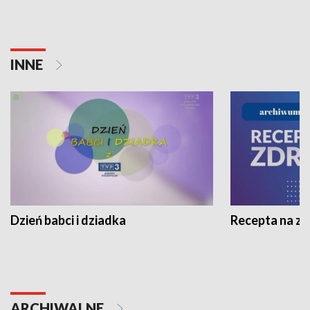
INNE
Dzień babci i dziadka
Recepta na z
ARCHIWALNE