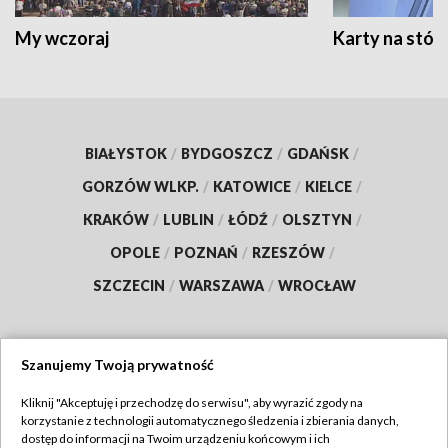
My wczoraj
Karty na stół:
BIAŁYSTOK
/
BYDGOSZCZ
/
GDAŃSK
/
GORZÓW WLKP.
/
KATOWICE
/
KIELCE
/
KRAKÓW
/
LUBLIN
/
ŁÓDŹ
/
OLSZTYN
/
OPOLE
/
POZNAŃ
/
RZESZÓW
/
SZCZECIN
/
WARSZAWA
/
WROCŁAW
Szanujemy Twoją prywatność
Dołącz do nas:
Kliknij "Akceptuję i przechodzę do serwisu", aby wyrazić zgody na
korzystanie z technologii automatycznego śledzenia i zbierania danych,
TVP
dostęp do informacji na Twoim urządzeniu końcowym i ich