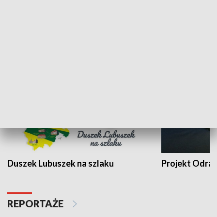
Kalejdoskop
Sołtys na med
WYPOCZYNEK I REKREACJA
Duszek Lubuszek na szlaku
Projekt Odra
REPORTAŻE