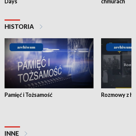
Days
chmurach
HISTORIA
Pamięć i Tożsamość
Rozmowy z his
INNE