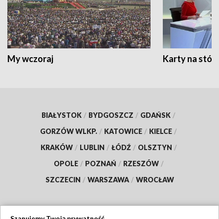
My wczoraj
Karty na stół:
BIAŁYSTOK
/
BYDGOSZCZ
/
GDAŃSK
/
GORZÓW WLKP.
/
KATOWICE
/
KIELCE
/
KRAKÓW
/
LUBLIN
/
ŁÓDŹ
/
OLSZTYN
/
OPOLE
/
POZNAŃ
/
RZESZÓW
/
SZCZECIN
/
WARSZAWA
/
WROCŁAW
Szanujemy Twoją prywatność