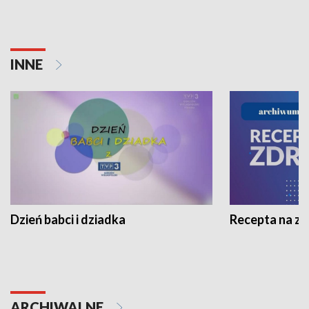
INNE
Dzień babci i dziadka
Recepta na z
ARCHIWALNE