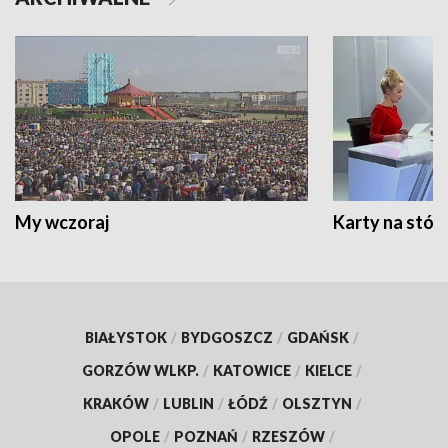
My wczoraj
Karty na stół:
BIAŁYSTOK
/
BYDGOSZCZ
/
GDAŃSK
/
GORZÓW WLKP.
/
KATOWICE
/
KIELCE
/
KRAKÓW
/
LUBLIN
/
ŁÓDŹ
/
OLSZTYN
/
OPOLE
/
POZNAŃ
/
RZESZÓW
/