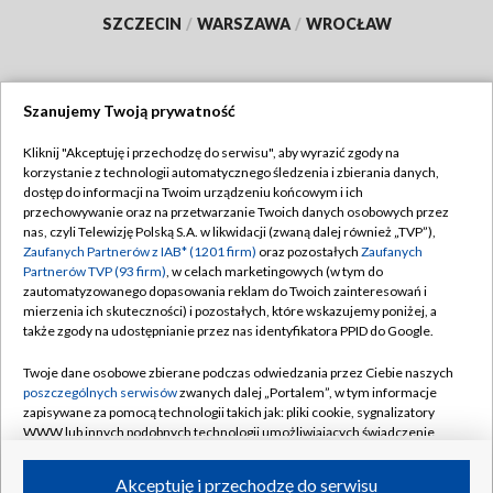
SZCZECIN
/
WARSZAWA
/
WROCŁAW
Szanujemy Twoją prywatność
Dołącz do nas:
Kliknij "Akceptuję i przechodzę do serwisu", aby wyrazić zgody na
korzystanie z technologii automatycznego śledzenia i zbierania danych,
TVP
dostęp do informacji na Twoim urządzeniu końcowym i ich
Abonament TVP
przechowywanie oraz na przetwarzanie Twoich danych osobowych przez
Regulamin TVP
nas, czyli Telewizję Polską S.A. w likwidacji (zwaną dalej również „TVP”),
Emisja w TVP
Polityka prywatności
Zaufanych Partnerów z IAB* (1201 firm)
oraz pozostałych
Zaufanych
Partnerów TVP (93 firm)
, w celach marketingowych (w tym do
Centrum informacji TVP
Moje zgody
zautomatyzowanego dopasowania reklam do Twoich zainteresowań i
mierzenia ich skuteczności) i pozostałych, które wskazujemy poniżej, a
Naziemna Telewizja Cyfrowa
Pomoc
także zgody na udostępnianie przez nas identyfikatora PPID do Google.
Sklep TVP
Biuro reklamy
Twoje dane osobowe zbierane podczas odwiedzania przez Ciebie naszych
Rada Programowa
Kontakt
poszczególnych serwisów
zwanych dalej „Portalem”, w tym informacje
zapisywane za pomocą technologii takich jak: pliki cookie, sygnalizatory
System NOS
WWW lub innych podobnych technologii umożliwiających świadczenie
dopasowanych i bezpiecznych usług, personalizację treści oraz reklam,
Informacje o nadawcy
Kanały
udostępnianie funkcji mediów społecznościowych oraz analizowanie
Akceptuję i przechodzę do serwisu
ruchu w Internecie.