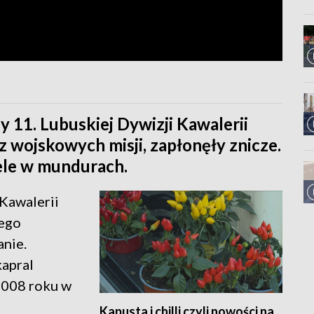
y 11. Lubuskiej Dywizji Kawalerii
 z wojskowych misji, zapłonęły znicze.
ele w mundurach.
 Kawalerii
iego
nie.
apral
2008 roku w
Kapusta i chilli czyli nowości na