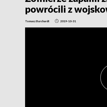
powrócili z wojsko
Tomasz Burchardt
2019-10-31