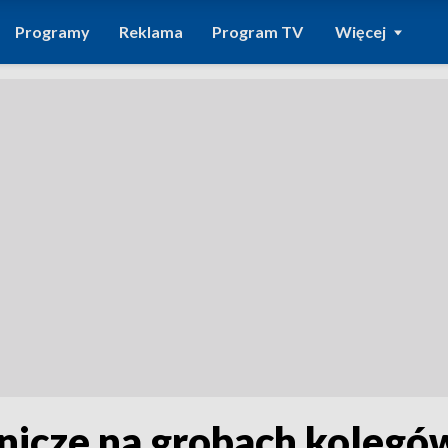
Programy
Reklama
Program TV
Więcej
znicze na grobach kolegów