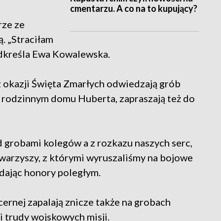
cmentarzu. A co na to kupujący?
rze ze
. „Straciłam
odkreśla Ewa Kowalewska.
z okazji Święta Zmarłych odwiedzają grób
w rodzinnym domu Huberta, zapraszają też do
d grobami kolegów a z rozkazu naszych serc,
owarzyszy, z którymi wyruszaliśmy na bojowe
ddając honory poległym.
cernej zapalają znicze także na grobach
i trudy wojskowych misji.