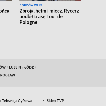
GORZÓW WLKP.
końca
Zbroja, hełm i miecz. Rycerz
ć
podbił trasę Tour de
Pologne
KÓW
/
LUBLIN
/
ŁÓDŹ
/
ROCŁAW
 Telewizja Cyfrowa
Sklep TVP