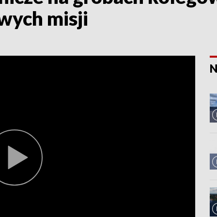
wych misji
N