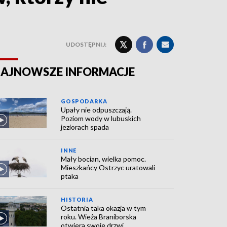
UDOSTĘPNIJ:
AJNOWSZE INFORMACJE
GOSPODARKA
Upały nie odpuszczają.
Poziom wody w lubuskich
jeziorach spada
INNE
Mały bocian, wielka pomoc.
Mieszkańcy Ostrzyc uratowali
ptaka
HISTORIA
Ostatnia taka okazja w tym
roku. Wieża Braniborska
otwiera swoje drzwi