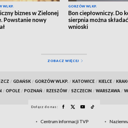
 WLKP.
GORZÓW WLKP.
czny biznes w Zielonej
Bon ciepłowniczy. Do 
. Powstanie nowy
sierpnia można składa
ał
wnioski
ZOBACZ WIĘCEJ
SZCZ
/
GDAŃSK
/
GORZÓW WLKP.
/
KATOWICE
/
KIELCE
/
KRA
N
/
OPOLE
/
POZNAŃ
/
RZESZÓW
/
SZCZECIN
/
WARSZAWA
/
W
Dołącz do nas:
Centrum informacji TVP
Naziemna