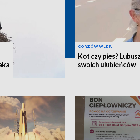
GORZÓW WLKP.
Kot czy pies? Lubus
aka
swoich ulubieńców