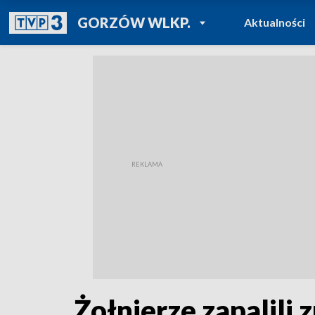
POWRÓT DO
GORZÓW WLKP.
Aktualności
TVP REGIONY
Żołnierze zapalili 