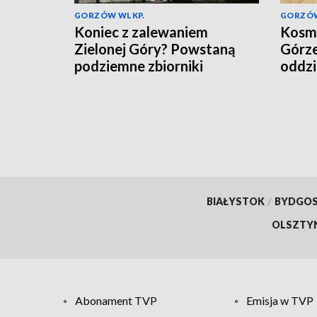
GORZÓW WLKP.
GORZÓW
Koniec z zalewaniem
Kosmi
Zielonej Góry? Powstaną
Górze
podziemne zbiorniki
oddzi
BIAŁYSTOK
/
BYDGO
OLSZTY
Abonament TVP
Emisja w TVP