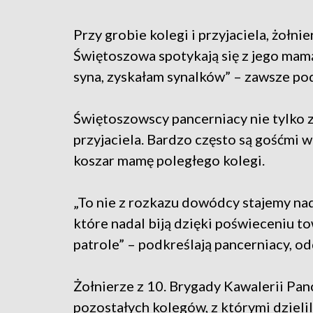
Przy grobie kolegi i przyjaciela, żołnie
Świętoszowa spotykają się z jego mamą
syna, zyskałam synalków” – zawsze p
Świętoszowscy pancerniacy nie tylko 
przyjaciela. Bardzo często są gośćmi 
koszar mamę poległego kolegi.
„To nie z rozkazu dowódcy stajemy na
które nadal biją dzięki poświeceniu t
patrole” – podkreślają pancerniacy, o
Żołnierze z 10. Brygady Kawalerii Pan
pozostałych kolegów, z którymi dzielil