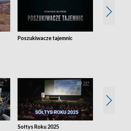
Poszukiwacze tajemnic
Kostrzyn na 
h
Sołtys Roku 2025
20 lat minęł