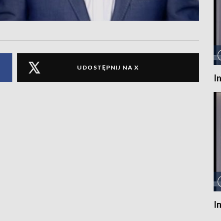
UDOSTĘPNIJ NA X
I
I