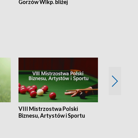
Gorzów Wlkp. bliżej
Lubuskie bliż
VIII Mistrzostwa Polski
Cztery kwar
Biznesu, Artystów i Sportu