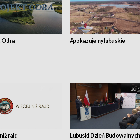
t Odra
#pokazujemylubuskie
niż rajd
Lubuski Dzień Budowalnyc