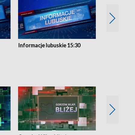
Informacje lubuskie 15:30
Przegląd ty