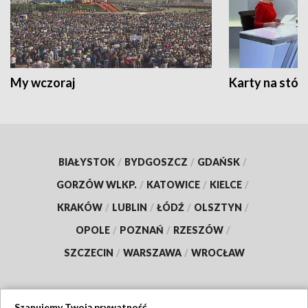
My wczoraj
Karty na stół:
BIAŁYSTOK
/
BYDGOSZCZ
/
GDAŃSK
/
GORZÓW WLKP.
/
KATOWICE
/
KIELCE
/
KRAKÓW
/
LUBLIN
/
ŁÓDŹ
/
OLSZTYN
/
OPOLE
/
POZNAŃ
/
RZESZÓW
/
SZCZECIN
/
WARSZAWA
/
WROCŁAW
Szanujemy Twoją prywatność