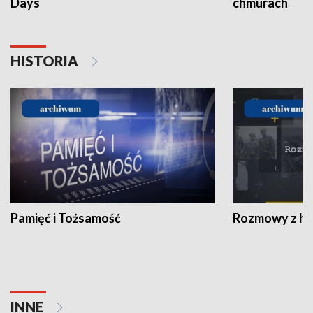
Days
chmurach
HISTORIA
Pamięć i Tożsamość
Rozmowy z his
INNE