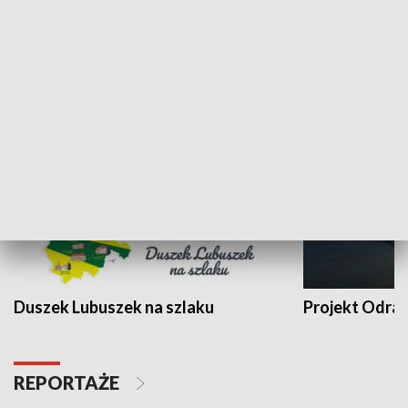
Kalejdoskop
Sołtys na med
WYPOCZYNEK I REKREACJA
Duszek Lubuszek na szlaku
Projekt Odra
REPORTAŻE