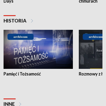
Days
chmurach
HISTORIA
Pamięć i Tożsamość
Rozmowy z his
INNE