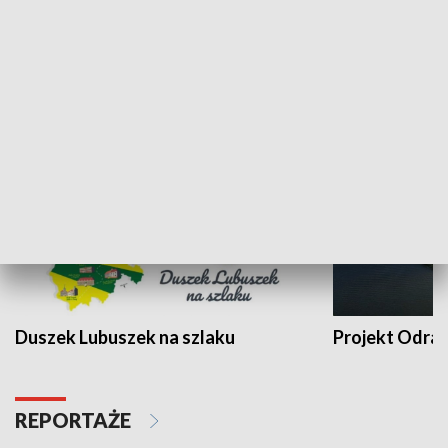
Kalejdoskop
Sołtys na med
WYPOCZYNEK I REKREACJA
Duszek Lubuszek na szlaku
Projekt Odra
REPORTAŻE