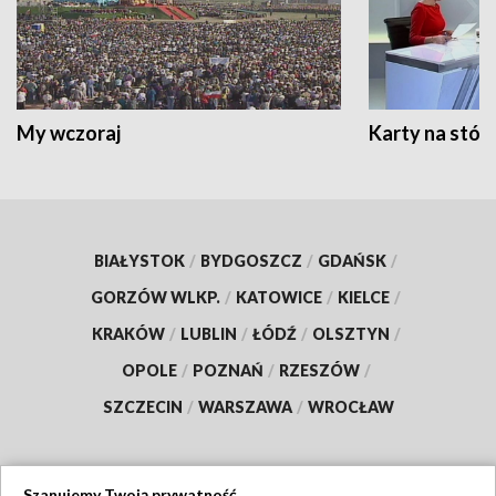
My wczoraj
Karty na stół:
BIAŁYSTOK
/
BYDGOSZCZ
/
GDAŃSK
/
GORZÓW WLKP.
/
KATOWICE
/
KIELCE
/
KRAKÓW
/
LUBLIN
/
ŁÓDŹ
/
OLSZTYN
/
OPOLE
/
POZNAŃ
/
RZESZÓW
/
SZCZECIN
/
WARSZAWA
/
WROCŁAW
Szanujemy Twoją prywatność