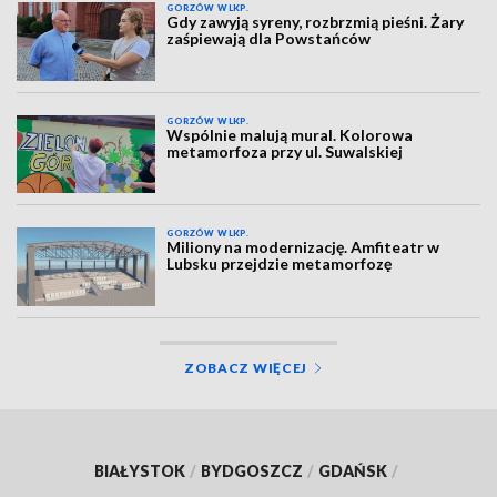
GORZÓW WLKP.
Gdy zawyją syreny, rozbrzmią pieśni. Żary
zaśpiewają dla Powstańców
GORZÓW WLKP.
Wspólnie malują mural. Kolorowa
metamorfoza przy ul. Suwalskiej
GORZÓW WLKP.
Miliony na modernizację. Amfiteatr w
Lubsku przejdzie metamorfozę
ZOBACZ WIĘCEJ
BIAŁYSTOK
/
BYDGOSZCZ
/
GDAŃSK
/