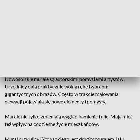
znalazł się na ścianie kamienicy przy ulicy Głowackiego w
Nowej Soli. Można odnieść wrażenie, że bohaterowie muralu
zaraz zeskoczą ze ściany. Autor obrazu poprzez ekspresję
postaci przywołał wspomnienia ze swojego dzieciństwa.
Pomysł na murale pojawił się w Nowej Soli kilka lat temu.
Miasto wytypowało ściany do pomalowania, projekty
akceptują sami mieszkańcy. W ciągu kilku lat ma powstać
szlak murali.
Nowosolskie murale są autorskimi pomysłami artystów.
Urzędnicy dają praktycznie wolną rękę twórcom
gigantycznych obrazów. Często w trakcie malowania
elewacji pojawiają się nowe elementy i pomysły.
Murale nie tylko zmieniają wygląd kamienic i ulic. Mają mieć
też wpływ na codzienne życie mieszkańców.
Mural przy ulicy Głowackiego jest drugim muralem, jaki