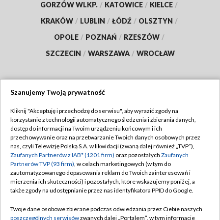
GORZÓW WLKP.
/
KATOWICE
/
KIELCE
/
KRAKÓW
/
LUBLIN
/
ŁÓDŹ
/
OLSZTYN
/
OPOLE
/
POZNAŃ
/
RZESZÓW
/
SZCZECIN
/
WARSZAWA
/
WROCŁAW
Szanujemy Twoją prywatność
Dołącz do nas:
Kliknij "Akceptuję i przechodzę do serwisu", aby wyrazić zgody na
korzystanie z technologii automatycznego śledzenia i zbierania danych,
TVP
dostęp do informacji na Twoim urządzeniu końcowym i ich
Abonament TVP
przechowywanie oraz na przetwarzanie Twoich danych osobowych przez
Regulamin TVP
nas, czyli Telewizję Polską S.A. w likwidacji (zwaną dalej również „TVP”),
Emisja w TVP
Polityka prywatności
Zaufanych Partnerów z IAB* (1201 firm)
oraz pozostałych
Zaufanych
Partnerów TVP (93 firm)
, w celach marketingowych (w tym do
Centrum informacji TVP
Moje zgody
zautomatyzowanego dopasowania reklam do Twoich zainteresowań i
mierzenia ich skuteczności) i pozostałych, które wskazujemy poniżej, a
Naziemna Telewizja Cyfrowa
Pomoc
także zgody na udostępnianie przez nas identyfikatora PPID do Google.
Sklep TVP
Biuro reklamy
Twoje dane osobowe zbierane podczas odwiedzania przez Ciebie naszych
Rada Programowa
Kontakt
poszczególnych serwisów
zwanych dalej „Portalem”, w tym informacje