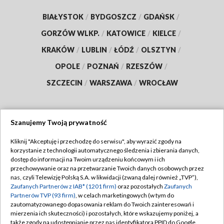
BIAŁYSTOK
/
BYDGOSZCZ
/
GDAŃSK
/
GORZÓW WLKP.
/
KATOWICE
/
KIELCE
/
KRAKÓW
/
LUBLIN
/
ŁÓDŹ
/
OLSZTYN
/
OPOLE
/
POZNAŃ
/
RZESZÓW
/
SZCZECIN
/
WARSZAWA
/
WROCŁAW
Szanujemy Twoją prywatność
Dołącz do nas:
Kliknij "Akceptuję i przechodzę do serwisu", aby wyrazić zgody na
korzystanie z technologii automatycznego śledzenia i zbierania danych,
TVP
dostęp do informacji na Twoim urządzeniu końcowym i ich
Abonament TVP
przechowywanie oraz na przetwarzanie Twoich danych osobowych przez
Regulamin TVP
nas, czyli Telewizję Polską S.A. w likwidacji (zwaną dalej również „TVP”),
Emisja w TVP
Polityka prywatności
Zaufanych Partnerów z IAB* (1201 firm)
oraz pozostałych
Zaufanych
Partnerów TVP (93 firm)
, w celach marketingowych (w tym do
Centrum informacji TVP
Moje zgody
zautomatyzowanego dopasowania reklam do Twoich zainteresowań i
mierzenia ich skuteczności) i pozostałych, które wskazujemy poniżej, a
Naziemna Telewizja Cyfrowa
Pomoc
także zgody na udostępnianie przez nas identyfikatora PPID do Google.