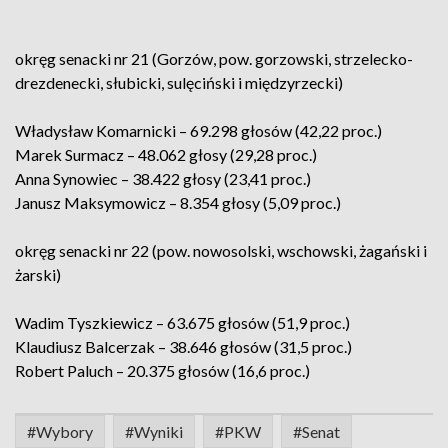
okręg senacki nr 21 (Gorzów, pow. gorzowski, strzelecko-
drezdenecki, słubicki, sulęciński i międzyrzecki)
Władysław Komarnicki – 69.298 głosów (42,22 proc.)
Marek Surmacz – 48.062 głosy (29,28 proc.)
Anna Synowiec – 38.422 głosy (23,41 proc.)
Janusz Maksymowicz – 8.354 głosy (5,09 proc.)
okręg senacki nr 22 (pow. nowosolski, wschowski, żagański i
żarski)
Wadim Tyszkiewicz – 63.675 głosów (51,9 proc.)
Klaudiusz Balcerzak – 38.646 głosów (31,5 proc.)
Robert Paluch – 20.375 głosów (16,6 proc.)
#Wybory
#Wyniki
#PKW
#Senat