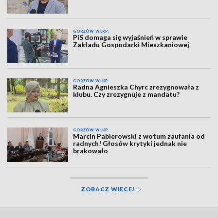
GORZÓW WLKP.
PiS domaga się wyjaśnień w sprawie
Zakładu Gospodarki Mieszkaniowej
GORZÓW WLKP.
Radna Agnieszka Chyrc zrezygnowała z
klubu. Czy zrezygnuje z mandatu?
GORZÓW WLKP.
Marcin Pabierowski z wotum zaufania od
radnych! Głosów krytyki jednak nie
brakowało
ZOBACZ WIĘCEJ