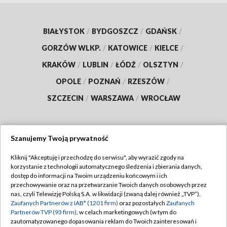
BIAŁYSTOK
/
BYDGOSZCZ
/
GDAŃSK
/
GORZÓW WLKP.
/
KATOWICE
/
KIELCE
/
KRAKÓW
/
LUBLIN
/
ŁÓDŹ
/
OLSZTYN
/
OPOLE
/
POZNAŃ
/
RZESZÓW
/
SZCZECIN
/
WARSZAWA
/
WROCŁAW
Szanujemy Twoją prywatność
Dołącz do nas:
Kliknij "Akceptuję i przechodzę do serwisu", aby wyrazić zgody na
korzystanie z technologii automatycznego śledzenia i zbierania danych,
TVP
dostęp do informacji na Twoim urządzeniu końcowym i ich
Abonament TVP
przechowywanie oraz na przetwarzanie Twoich danych osobowych przez
Regulamin TVP
nas, czyli Telewizję Polską S.A. w likwidacji (zwaną dalej również „TVP”),
Emisja w TVP
Polityka prywatności
Zaufanych Partnerów z IAB* (1201 firm)
oraz pozostałych
Zaufanych
Partnerów TVP (93 firm)
, w celach marketingowych (w tym do
Centrum informacji TVP
Moje zgody
zautomatyzowanego dopasowania reklam do Twoich zainteresowań i