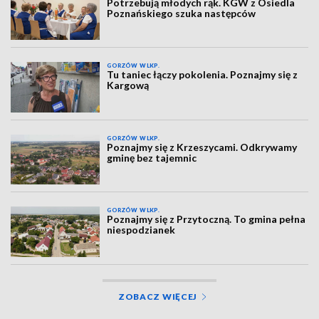
Potrzebują młodych rąk. KGW z Osiedla
Poznańskiego szuka następców
GORZÓW WLKP.
Tu taniec łączy pokolenia. Poznajmy się z
Kargową
GORZÓW WLKP.
Poznajmy się z Krzeszycami. Odkrywamy
gminę bez tajemnic
GORZÓW WLKP.
Poznajmy się z Przytoczną. To gmina pełna
niespodzianek
ZOBACZ WIĘCEJ