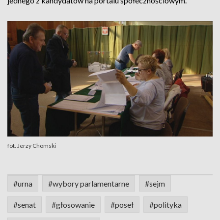
jednego z kandydatów na portalu społecznościowym.
fot. Jerzy Chomski
#urna
#wybory parlamentarne
#sejm
#senat
#głosowanie
#poseł
#polityka