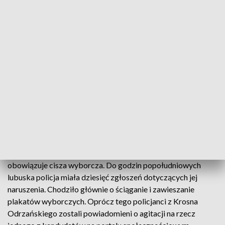
oraz powiecie gorzowskim 61.
W Gorzowie głosowanie przebiega bez zakłóceń. Pierwsi
wyborcy zameldowali się przy urnach zaraz po otwarciu
lokali.
Aby wziąć udział w głosowaniu należy zabrać ze sobą dowód
tożsamości. Po jego okazaniu dostaniemy dwie
jednostronicowe karty do głosowania. Na szarej znajdują się
listy kandydatów do sejmu. Żółta będzie zawierała nazwiska
kandydatów do senatu.
Głosować można do godziny 21.00. Do tego czasu
obowiązuje cisza wyborcza. Do godzin popołudniowych
lubuska policja miała dziesięć zgłoszeń dotyczących jej
naruszenia. Chodziło głównie o ściąganie i zawieszanie
plakatów wyborczych. Oprócz tego policjanci z Krosna
Odrzańskiego zostali powiadomieni o agitacji na rzecz