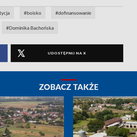
tycja
#boisko
#dofinansowanie
#Dominika Bachońska
UDOSTĘPNIJ NA X
ZOBACZ TAKŻE