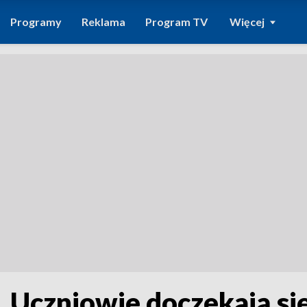
Programy
Reklama
Program TV
Więcej
. Uczniowie doczekają s