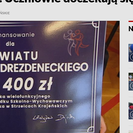
ŃSKIE
N