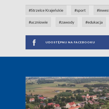
#Strzelce Krajeńskie
#sport
#inwes
#uczniowie
#zawody
#edukacja
UDOSTĘPNIJ NA FACEBOOKU