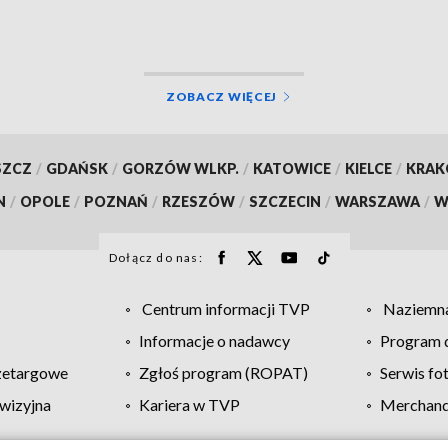
ZOBACZ WIĘCEJ
SZCZ
/
GDAŃSK
/
GORZÓW WLKP.
/
KATOWICE
/
KIELCE
/
KRA
N
/
OPOLE
/
POZNAŃ
/
RZESZÓW
/
SZCZECIN
/
WARSZAWA
/
W
Dołącz do nas:
Centrum informacji TVP
Naziemna
Informacje o nadawcy
Program d
zetargowe
Zgłoś program (ROPAT)
Serwis fo
wizyjna
Kariera w TVP
Merchandi