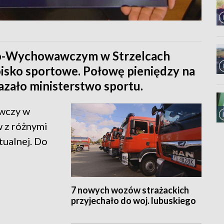
o-Wychowawczym w Strzelcach
isko sportowe. Połowę pieniędzy na
azało ministerstwo sportu.
wczy w
 z różnymi
tualnej. Do
z
7 nowych wozów strażackich
przyjechało do woj. lubuskiego