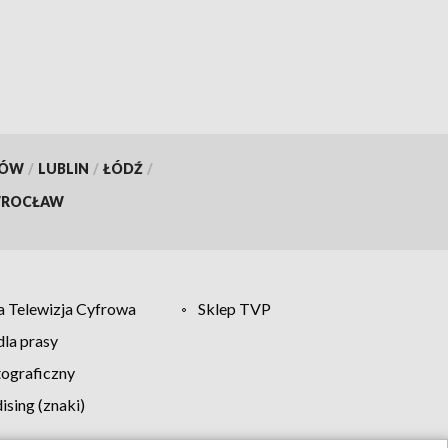
KÓW
/
LUBLIN
/
ŁÓDŹ
/
ROCŁAW
 Telewizja Cyfrowa
Sklep TVP
la prasy
tograficzny
sing (znaki)