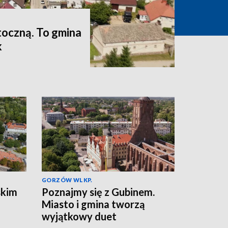
toczną. To gmina
k
GORZÓW WLKP.
skim
Poznajmy się z Gubinem.
Miasto i gmina tworzą
wyjątkowy duet